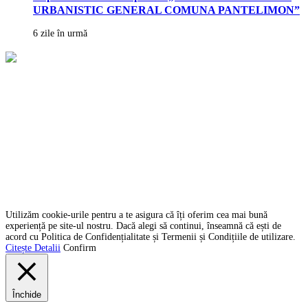
URBANISTIC GENERAL COMUNA PANTELIMON”
6 zile în urmă
Politica Cookies
Termeni și condiții GDPR
Contact
SC Graiul Dobrogei SRL
CUI:
36956250
Adresa:
str. Liliacului, nr. 26A, Localitatea Ovidiu
Email:
graiuldobrogei2004@gmail.com
Telefon:
+40 760 813 914
Copyright © 2022 Graiul Dobrogei.
Utilizăm cookie-urile pentru a te asigura că îți oferim cea mai bună
experiență pe site-ul nostru. Dacă alegi să continui, înseamnă că ești de
acord cu Politica de Confidențialitate și Termenii și Condițiile de utilizare.
Citește Detalii
Confirm
Închide