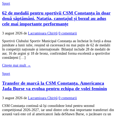
Sport
62 de medalii pentru sportivii CSM Constanța în doar
două săptămâni. Natația, canotajul și boxul au adus
cele mai importante performanțe
3 august 2026
de
Lacramioara Chiriță
0 comentarii
Sportivii Clubului Sportiv Municipal Constanța au încheiat în forță a doua
jumătate a lunii iulie, reușind să cucerească nu mai puțin de 62 de medalii
în competiții naționale și internaționale. Bilanțul include 28 de medalii de
aur, 16 de argint și 18 de bronz, confirmând forma excelentă a sportivilor
constănțeni […]
Citește mai mult →
Sport
Transfer de marcă la CSM Constanța. Americanca
Jada Burse va evolua pentru echipa de volei feminin
3 august 2026
de
Lacramioara Chiriță
0 comentarii
CSM Constanța continuă să își consolideze lotul pentru sezonul
competițional 2026-2027, iar unul dintre cele mai importante transferuri din
această vară este cel al americancei Jada deShawn Burse, o jucătoare cu un