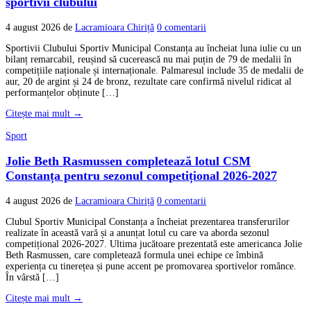
sportivii clubului
4 august 2026
de
Lacramioara Chiriță
0 comentarii
Sportivii Clubului Sportiv Municipal Constanța au încheiat luna iulie cu un
bilanț remarcabil, reușind să cucerească nu mai puțin de 79 de medalii în
competițiile naționale și internaționale. Palmaresul include 35 de medalii de
aur, 20 de argint și 24 de bronz, rezultate care confirmă nivelul ridicat al
performanțelor obținute […]
Citește mai mult →
Sport
Jolie Beth Rasmussen completează lotul CSM
Constanța pentru sezonul competițional 2026-2027
4 august 2026
de
Lacramioara Chiriță
0 comentarii
Clubul Sportiv Municipal Constanța a încheiat prezentarea transferurilor
realizate în această vară și a anunțat lotul cu care va aborda sezonul
competițional 2026-2027. Ultima jucătoare prezentată este americanca Jolie
Beth Rasmussen, care completează formula unei echipe ce îmbină
experiența cu tinerețea și pune accent pe promovarea sportivelor românce.
În vârstă […]
Citește mai mult →