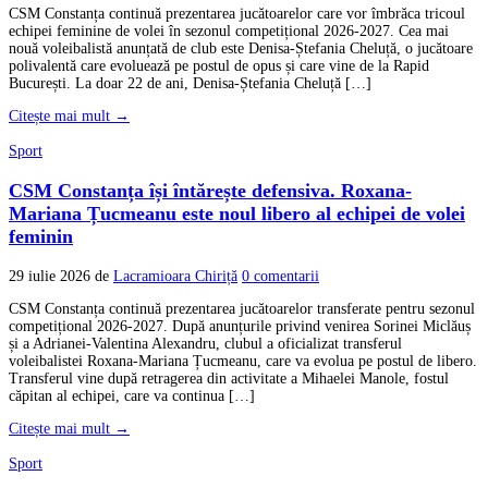
CSM Constanța continuă prezentarea jucătoarelor care vor îmbrăca tricoul
echipei feminine de volei în sezonul competițional 2026-2027. Cea mai
nouă voleibalistă anunțată de club este Denisa-Ștefania Cheluță, o jucătoare
polivalentă care evoluează pe postul de opus și care vine de la Rapid
București. La doar 22 de ani, Denisa-Ștefania Cheluță […]
Citește mai mult →
Sport
CSM Constanța își întărește defensiva. Roxana-
Mariana Țucmeanu este noul libero al echipei de volei
feminin
29 iulie 2026
de
Lacramioara Chiriță
0 comentarii
CSM Constanța continuă prezentarea jucătoarelor transferate pentru sezonul
competițional 2026-2027. După anunțurile privind venirea Sorinei Miclăuș
și a Adrianei-Valentina Alexandru, clubul a oficializat transferul
voleibalistei Roxana-Mariana Țucmeanu, care va evolua pe postul de libero.
Transferul vine după retragerea din activitate a Mihaelei Manole, fostul
căpitan al echipei, care va continua […]
Citește mai mult →
Sport