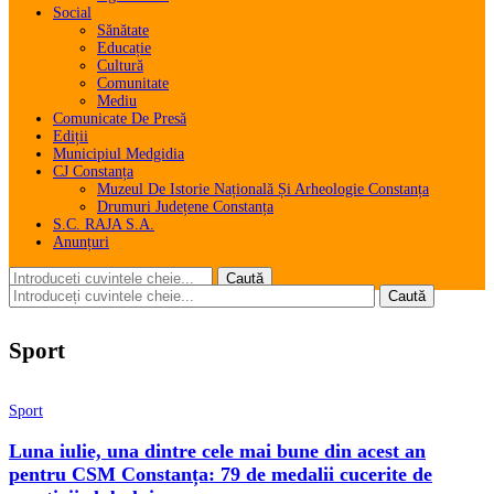
Social
Sănătate
Educație
Cultură
Comunitate
Mediu
Comunicate De Presă
Ediții
Municipiul Medgidia
CJ Constanța
Muzeul De Istorie Națională Și Arheologie Constanța
Drumuri Județene Constanța
S.C. RAJA S.A.
Anunțuri
Sport
Sport
Luna iulie, una dintre cele mai bune din acest an
pentru CSM Constanța: 79 de medalii cucerite de