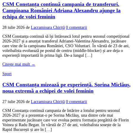
CSM Constanța continuă campania de transferuri.
Campioana României Adriana Alexandru ajunge la
echipa de volei feminin
28 iulie 2026
de
Lacramioara Chiriță
0 comentarii
CSM Constanța continuă să își întărească lotul pentru sezonul competițional
2026-2027 și a anunțat transferul Adrianei-Valentina Alexandru, jucătoare
care vine de la campioana României, CSO Voluntari. În vârstă de 23 de ani,
voleibalista evoluează pe postul de centru (middle-blocker) și are deja o
experiență importantă în prima ligă. De-a lungul […]
Citește mai mult →
Sport
CSM Constanța mizează pe experiență. Sorina Miclăuș,
noua extremă a echipei de volei feminin
27 iulie 2026
de
Lacramioara Chiriță
0 comentarii
CSM Constanța continuă campania de întărire a lotului pentru sezonul
2026-2027 și a prezentat-o pe Sorina Miclăuș, una dintre cele mai
experimentate jucătoare care vor evolua pentru formația pregătită de Florin
Voinea și Radu Began. În vârstă de 27 de ani, voleibalista sosește de la
Rapid București și are în […]