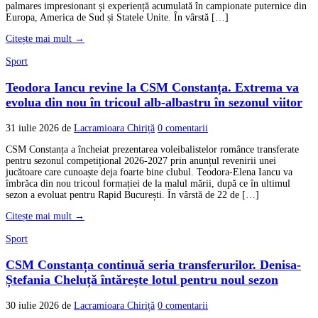
palmares impresionant și experiență acumulată în campionate puternice din
Europa, America de Sud și Statele Unite. În vârstă […]
Citește mai mult →
Sport
Teodora Iancu revine la CSM Constanța. Extrema va
evolua din nou în tricoul alb-albastru în sezonul viitor
31 iulie 2026
de
Lacramioara Chiriță
0 comentarii
CSM Constanța a încheiat prezentarea voleibalistelor românce transferate
pentru sezonul competițional 2026-2027 prin anunțul revenirii unei
jucătoare care cunoaște deja foarte bine clubul. Teodora-Elena Iancu va
îmbrăca din nou tricoul formației de la malul mării, după ce în ultimul
sezon a evoluat pentru Rapid București. În vârstă de 22 de […]
Citește mai mult →
Sport
CSM Constanța continuă seria transferurilor. Denisa-
Ștefania Cheluță întărește lotul pentru noul sezon
30 iulie 2026
de
Lacramioara Chiriță
0 comentarii