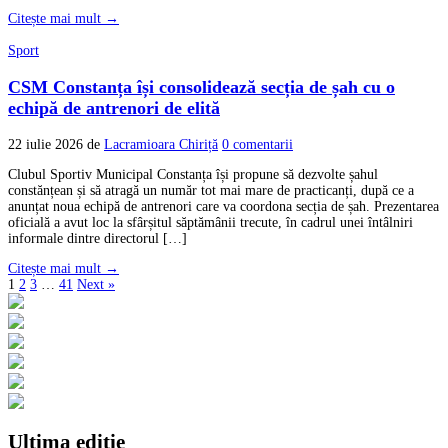
Citește mai mult →
Sport
CSM Constanța își consolidează secția de șah cu o
echipă de antrenori de elită
22 iulie 2026
de
Lacramioara Chiriță
0 comentarii
Clubul Sportiv Municipal Constanța își propune să dezvolte șahul
constănțean și să atragă un număr tot mai mare de practicanți, după ce a
anunțat noua echipă de antrenori care va coordona secția de șah. Prezentarea
oficială a avut loc la sfârșitul săptămânii trecute, în cadrul unei întâlniri
informale dintre directorul […]
Citește mai mult →
1
2
3
…
41
Next »
Ultima ediție