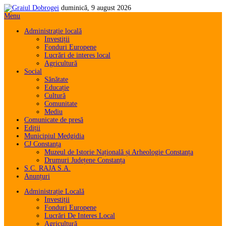
duminică, 9 august 2026
Menu
Administrație locală
Investiții
Fonduri Europene
Lucrări de interes local
Agricultură
Social
Sănătate
Educație
Cultură
Comunitate
Mediu
Comunicate de presă
Ediții
Municipiul Medgidia
CJ Constanța
Muzeul de Istorie Națională și Arheologie Constanța
Drumuri Județene Constanța
S.C. RAJA S.A.
Anunțuri
Administrație Locală
Investiții
Fonduri Europene
Lucrări De Interes Local
Agricultură