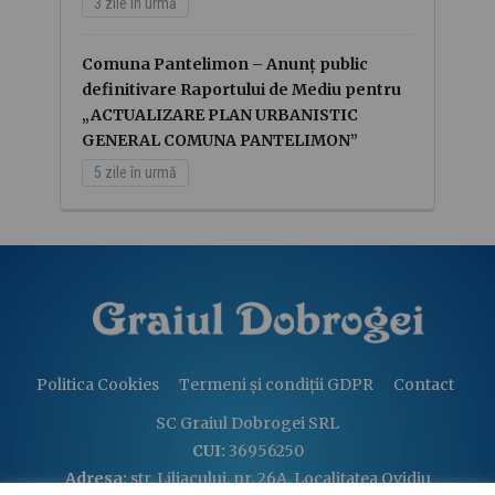
3 zile în urmă
Comuna Pantelimon – Anunț public
definitivare Raportului de Mediu pentru
„ACTUALIZARE PLAN URBANISTIC
GENERAL COMUNA PANTELIMON”
5 zile în urmă
Politica Cookies
Termeni și condiții GDPR
Contact
SC Graiul Dobrogei SRL
CUI:
36956250
Adresa:
str. Liliacului, nr. 26A, Localitatea Ovidiu