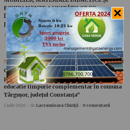
ECHIPAMENTE A UNITĂȚILOR DE
ÎNVĂȚĂMÂNT DIN COMUNA OSTROV,
JUDEȚUL CONSTANȚA”
3 iulie 2026
de
Lacramioara Chiriță
0 comentarii
COMUNICATE DE PRESĂ
Comuna Târgușor – Anunț de finalizare a
proiectului „Dezvoltarea unui serviciu de
educatie timpurie complementar în comuna
Târgușor, județul Constanța”
1 iulie 2026
de
Lacramioara Chiriță
0 comentarii