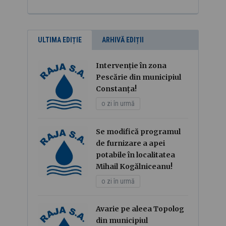
ULTIMA EDIȚIE
ARHIVĂ EDIȚII
Intervenție în zona
Pescărie din municipiul
Constanța!
o zi în urmă
Se modifică programul
de furnizare a apei
potabile în localitatea
Mihail Kogălniceanu!
o zi în urmă
Avarie pe aleea Topolog
din municipiul