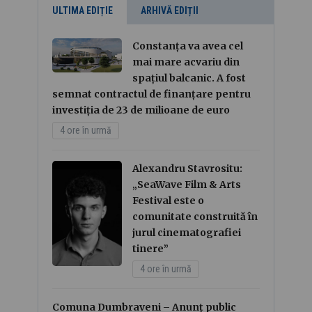
ULTIMA EDIȚIE
ARHIVĂ EDIȚII
Constanța va avea cel
mai mare acvariu din
spațiul balcanic. A fost
semnat contractul de finanțare pentru
investiția de 23 de milioane de euro
4 ore în urmă
Alexandru Stavrositu:
„SeaWave Film & Arts
Festival este o
comunitate construită în
jurul cinematografiei
tinere”
4 ore în urmă
Comuna Dumbraveni – Anunț public