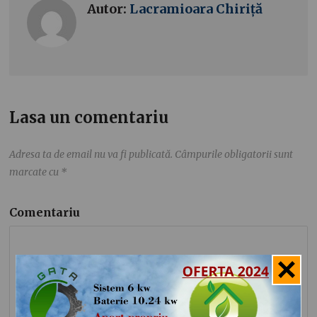
Autor:
Lacramioara Chiriță
Lasa un comentariu
Adresa ta de email nu va fi publicată.
Câmpurile obligatorii sunt
marcate cu
*
Comentariu