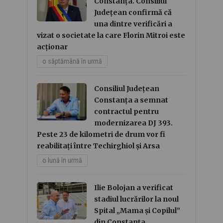
Constanța. Consiliul
Județean confirmă că
una dintre verificări a
vizat o societate la care Florin Mitroi este
acționar
o săptămână în urmă
Consiliul Județean
Constanța a semnat
contractul pentru
modernizarea DJ 393.
Peste 23 de kilometri de drum vor fi
reabilitați între Techirghiol și Arsa
o lună în urmă
Ilie Bolojan a verificat
stadiul lucrărilor la noul
Spital „Mama și Copilul”
din Constanța