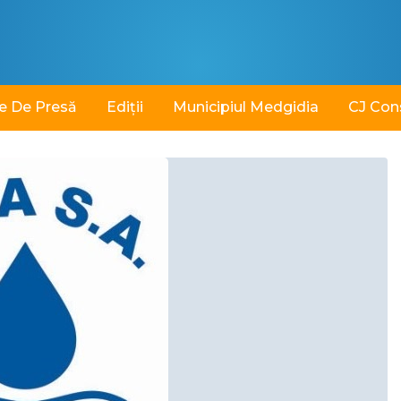
e De Presă
Ediții
Municipiul Medgidia
CJ Con