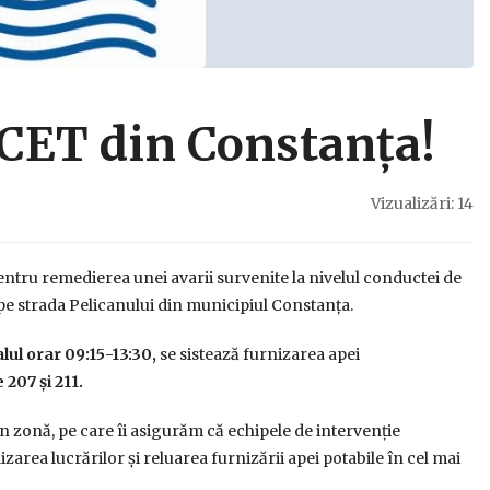
l CET din Constanța!
Vizualizări: 14
pentru remedierea unei avarii survenite la nivelul conductei de
pe strada Pelicanului din municipiul Constanța.
alul orar 09:15-13:30,
se sistează furnizarea apei
 207 și 211.
 zonă, pe care îi asigurăm că echipele de intervenție
lizarea lucrărilor și reluarea furnizării apei potabile în cel mai