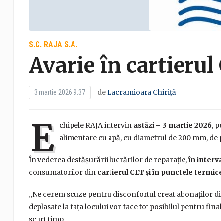
S.C. RAJA S.A.
Avarie în cartieru
de
Lacramioara Chiriță
3 martie 2026 9:37
E
chipele RAJA intervin
astăzi – 3 martie 2026
, 
alimentare cu apă, cu diametrul de 200 mm, de 
În vederea desfășurării lucrărilor de reparație,
în interv
consumatorilor din
cartierul CET și în punctele termice
„Ne cerem scuze pentru disconfortul creat abonaților din
deplasate la fața locului vor face tot posibilul pentru fina
scurt timp.