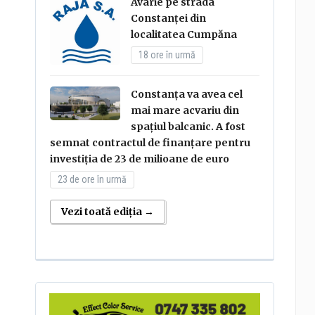
Avarie pe strada
Constanței din
localitatea Cumpăna
18 ore în urmă
Constanța va avea cel
mai mare acvariu din
spațiul balcanic. A fost
semnat contractul de finanțare pentru
investiția de 23 de milioane de euro
23 de ore în urmă
Vezi toată ediția →