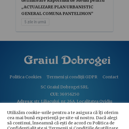
definitivare Raportului de Mediu pentru
„ACTUALIZARE PLAN URBANISTIC
GENERAL COMUNA PANTELIMON”
5 zile în urmă
Politica Cookies
Termeni și condiții GDPR
Contact
SC Graiul Dobrogei SRL
CUI:
36956250
Adresa:
str. Liliacului, nr. 26A, Localitatea Ovidiu
Email:
graiuldobrogei2004@gmail.com
Utilizăm cookie-urile pentru a te asigura că îți oferim
Telefon:
+40 760 813 914
cea mai bună experiență pe site-ul nostru. Dacă alegi
să continui, înseamnă că ești de acord cu Politica de
Confidențialitate și Termenii și Condițiile de utilizare.