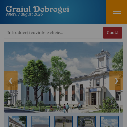
vineri, 7 august 2026
❮
❯