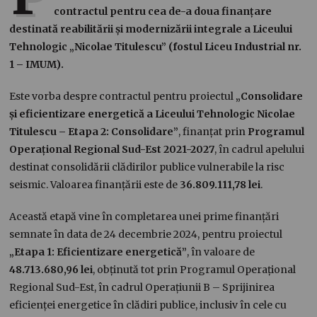
contractul pentru cea de-a doua finanțare
destinată reabilitării și modernizării integrale a Liceului
Tehnologic „Nicolae Titulescu” (fostul Liceu Industrial nr.
1 – IMUM).
Este vorba despre contractul pentru proiectul
„Consolidare
și eficientizare energetică a Liceului Tehnologic Nicolae
Titulescu – Etapa 2: Consolidare”
, finanțat prin
Programul
Operațional Regional Sud-Est 2021-2027
, în cadrul apelului
destinat consolidării clădirilor publice vulnerabile la risc
seismic. Valoarea finanțării este de
36.809.111,78 lei
.
Această etapă vine în completarea unei prime finanțări
semnate în data de 24 decembrie 2024, pentru proiectul
„Etapa 1: Eficientizare energetică”
, în valoare de
48.713.680,96 lei
, obținută tot prin Programul Operațional
Regional Sud-Est, în cadrul Operațiunii B – Sprijinirea
eficienței energetice în clădiri publice, inclusiv în cele cu