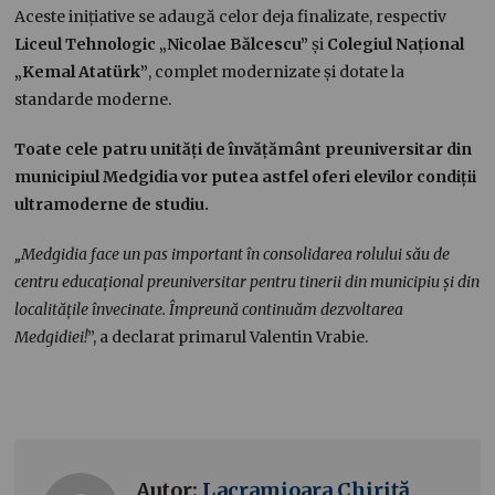
Aceste inițiative se adaugă celor deja finalizate, respectiv
Liceul Tehnologic „Nicolae Bălcescu”
și
Colegiul Național
„Kemal Atatürk”
, complet modernizate și dotate la
standarde moderne.
Toate cele patru unități de învățământ preuniversitar din
municipiul Medgidia vor putea astfel oferi elevilor condiții
ultramoderne de studiu.
„Medgidia face un pas important în consolidarea rolului său de
centru educațional preuniversitar pentru tinerii din municipiu și din
localitățile învecinate. Împreună continuăm dezvoltarea
Medgidiei!
”, a declarat primarul Valentin Vrabie.
Autor:
Lacramioara Chiriță