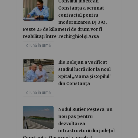
Consiliul Județean
Constanța a semnat
contractul pentru
modernizarea DJ 393.
Peste 23 de kilometri de drum vor fi
reabilitați între Techirghiol și Arsa
o lună în urmă
Ilie Bolojan a verificat
stadiul lucrărilor la noul
Spital „Mama și Copilul”
din Constanța
o lună în urmă
Nodul Rutier Peștera, un
nou pas pentru
dezvoltarea
infrastructurii din județul
Constanța. Guvernul a aprobat