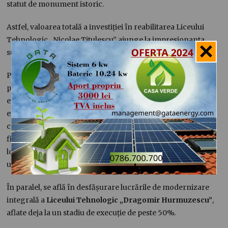
statut de monument istoric.
Astfel, valoarea totală a investiției în reabilitarea Liceului
Tehnologic „Nicolae Titulescu” ajunge la impresionanta
sumă de
85.522.792,74 lei
.
Potrivit edilului, Primăria Medgidia a finalizat deja
procedura de achiziție publică pentru componenta de
eficientizare energetică, fiind semnat și contractul de
execuție a lucrărilor. În ceea ce privește componenta de
consolidare, se află în prezent în etapa de evaluare
financiară, iar atribuirea contractului este estimată a avea
loc în mai puțin de o lună. Lucrările ample de reabilitare
urmează să înceapă în vara acestui an.
În paralel, se află în desfășurare lucrările de modernizare
integrală a
Liceului Tehnologic „Dragomir Hurmuzescu”
,
aflate deja la un stadiu de execuție de peste 50%.