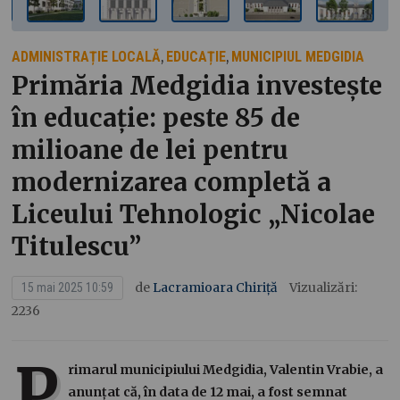
ADMINISTRAȚIE LOCALĂ
EDUCAȚIE
MUNICIPIUL MEDGIDIA
,
,
Primăria Medgidia investește
în educație: peste 85 de
milioane de lei pentru
modernizarea completă a
Liceului Tehnologic „Nicolae
Titulescu”
de
Lacramioara Chiriță
Vizualizări:
15 mai 2025 10:59
2236
P
rimarul municipiului Medgidia, Valentin Vrabie, a
anunțat că, în data de 12 mai, a fost semnat