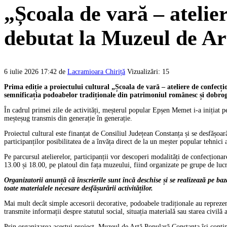
„Școala de vară – atelie
debutat la Muzeul de A
6 iulie 2026 17:42
de
Lacramioara Chiriță
Vizualizări: 15
Prima ediție a proiectului cultural „Școala de vară – ateliere de confecț
semnificația podoabelor tradiționale din patrimoniul românesc și dobro
În cadrul primei zile de activități, meșterul popular Epșen Memet i-a inițiat p
meșteșug transmis din generație în generație.
Proiectul cultural este finanțat de Consiliul Județean Constanța și se desfășoa
participanților posibilitatea de a învăța direct de la un meșter popular tehnici 
Pe parcursul atelierelor, participanții vor descoperi modalități de confecționare
13.00 și 18.00, pe platoul din fața muzeului, fiind organizate pe grupe de lucru
Organizatorii anunță că înscrierile sunt încă deschise și se realizează pe 
toate materialele necesare desfășurării activităților.
Mai mult decât simple accesorii decorative, podoabele tradiționale au reprezen
transmite informații despre statutul social, situația materială sau starea civilă
Prin organizarea acestui proiect, Muzeul de Artă Populară Constanța își contin