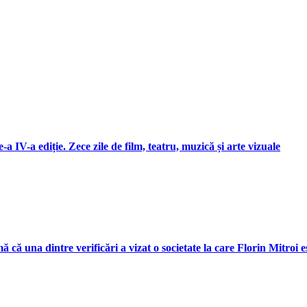
 IV-a ediție. Zece zile de film, teatru, muzică și arte vizuale
 că una dintre verificări a vizat o societate la care Florin Mitroi e