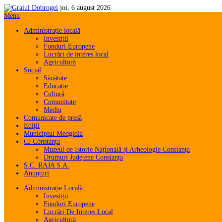
joi, 6 august 2026
Menu
Administrație locală
Investiții
Fonduri Europene
Lucrări de interes local
Agricultură
Social
Sănătate
Educație
Cultură
Comunitate
Mediu
Comunicate de presă
Ediții
Municipiul Medgidia
CJ Constanța
Muzeul de Istorie Națională și Arheologie Constanța
Drumuri Județene Constanța
S.C. RAJA S.A.
Anunțuri
Administrație Locală
Investiții
Fonduri Europene
Lucrări De Interes Local
Agricultură