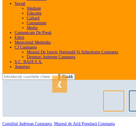
Social
Sănătate
Educație
Cultură
Comunitate
Mediu
Comunicate De Presă
Ediții
Municipiul Medgidia
CJ Constanța
Muzeul De Istorie Națională Și Arheologie Constanța
Drumuri Județene Constanța
S.C. RAJA S.A.
Anunțuri
❮
Consiliul Județean Constanța
,
Muzeul de Artă Populară Constanța