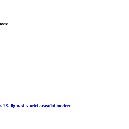
mment.
hel Saligny și istoriei orașului modern