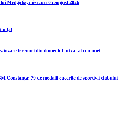
lui Medgidia, miercuri-05 august 2026
tanța!
re terenuri din domeniul privat al comunei
M Constanța: 79 de medalii cucerite de sportivii clubului