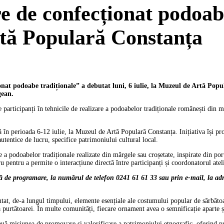
re de confecționat podoab
rtă Populară Constanța
ionat podoabe tradiționale” a debutat luni, 6 iulie, la Muzeul de Artă Pop
gean.
e participanți în tehnicile de realizare a podoabelor tradiționale românești din m
ră în perioada 6-12 iulie, la Muzeul de Artă Populară Constanța. Inițiativa își p
autentice de lucru, specifice patrimoniului cultural local.
 a podoabelor tradiționale realizate din mărgele sau croșetate, inspirate din port
 pentru a permite o interacțiune directă între participanți și coordonatorul ateli
bază de programare, la numărul de telefon 0241 61 61 33 sau prin e-mail, la ad
tat, de-a lungul timpului, elemente esențiale ale costumului popular de sărbătoa
 a purtătoarei. În multe comunități, fiecare ornament avea o semnificație aparte ș
uă misiunea de promovare și valorificare a patrimoniului etnografic, oferind publ