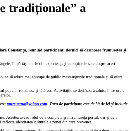
e tradiționale” a
ulară Constanța, reunind participanți dornici să descopere frumusețea și
ărgele, împărtășindu-le din experiența și cunoștințele sale despre acest
ropune să aducă mai aproape de public meșteșugurile tradiționale și să ofere
ul popular românesc și tătăresc. Activitățile se desfășoară zilnic, între orele
erelor.
resa
muzeuetno@yahoo.com
. Taxa de participare este de 30 de lei și include
re. Acestea aveau rolul de a completa și înfrumuseța portul, dar și de a
i reflecta identitatea culturală a zonei din care provenea.
icului oportunitatea de a descoperi tradiții autentice și de a deprinde tehnici