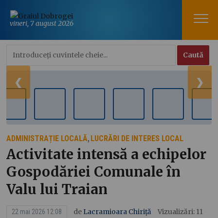
vineri, 7 august 2026
❮
❯
ADMINISTRAȚIE LOCALĂ
LUCRĂRI DE INTERES LOCAL
,
Activitate intensă a echipelor
Gospodăriei Comunale în
Valu lui Traian
de
Lacramioara Chiriță
Vizualizări: 11
22 mai 2026 12:08