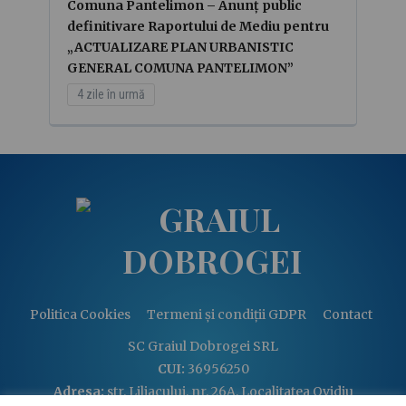
Comuna Pantelimon – Anunț public
definitivare Raportului de Mediu pentru
„ACTUALIZARE PLAN URBANISTIC
GENERAL COMUNA PANTELIMON”
4 zile în urmă
Politica Cookies
Termeni și condiții GDPR
Contact
SC Graiul Dobrogei SRL
CUI:
36956250
Adresa:
str. Liliacului, nr. 26A, Localitatea Ovidiu