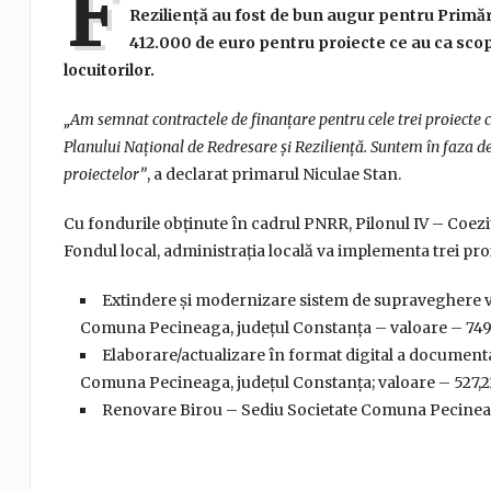
F
Reziliență au fost de bun augur pentru Primăr
412.000 de euro pentru proiecte ce au ca sco
locuitorilor.
„Am semnat contractele de finanțare pentru cele trei proiecte
Planului Național de Redresare și Reziliență. Suntem în faza
proiectelor”
, a declarat primarul Niculae Stan.
Cu fondurile obținute în cadrul PNRR, Pilonul IV – Coez
Fondul local, administrația locală va implementa trei pro
Extindere și modernizare sistem de supraveghere vide
Comuna Pecineaga, județul Constanța – valoare – 749.8
Elaborare/actualizare în format digital a documentaț
Comuna Pecineaga, județul Constanța; valoare – 527,22
Renovare Birou – Sediu Societate Comuna Pecineaga,