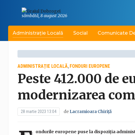
sâmbătă, 8 august 2026
Administrație Locală
Social
Comunicate De
ADMINISTRAȚIE LOCALĂ
FONDURI EUROPENE
,
Peste 412.000 de e
modernizarea com
de
Lacramioara Chiriță
28 martie 2023 13:04
ondurile europene puse la dispoziția administr