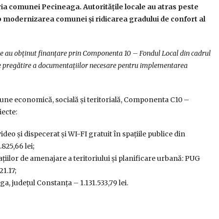
ia comunei Pecineaga. Autoritățile locale au atras peste
p modernizarea comunei și ridicarea gradului de confort al
 ce au obținut finanțare prin Componenta 10 – Fondul Local din cadrul
 de pregătire a documentațiilor necesare pentru implementarea
iune economică, socială și teritorială, Componenta C10 –
iecte:
o și dispecerat și WI-FI gratuit în spațiile publice din
25,66 lei;
iilor de amenajare a teritoriului și planificare urbană: PUG
1.17;
 județul Constanța – 1.131.533,79 lei.