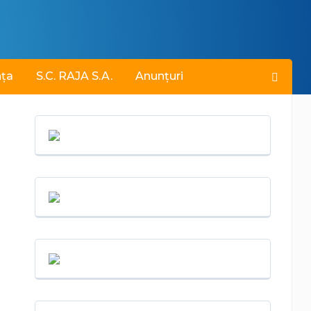
nța
S.C. RAJA S.A.
Anunțuri