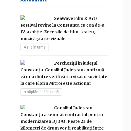
SeaWave Film & Arts
Festival revine la Constanța cu cea de-a
IV-a ediție. Zece zile de film, teatru,
muzică și arte vizuale
4 zile în urmă
Percheziții în județul
Constanța. Consiliul Județean confirmă
că una dintre verificări a vizat o societate
la care Florin Mitroi este acționar
o săptămână în urmă
Consiliul Județean
Constanța a semnat contractul pentru
modernizarea DJ 393. Peste 23 de
kilometri de drum vor fi reabilitați între