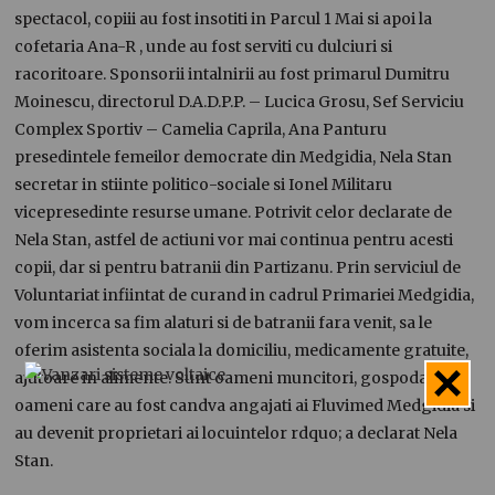
spectacol, copiii au fost insotiti in Parcul 1 Mai si apoi la
cofetaria Ana-R , unde au fost serviti cu dulciuri si
racoritoare. Sponsorii intalnirii au fost primarul Dumitru
Moinescu, directorul D.A.D.P.P. – Lucica Grosu, Sef Serviciu
Complex Sportiv – Camelia Caprila, Ana Panturu
presedintele femeilor democrate din Medgidia, Nela Stan
secretar in stiinte politico-sociale si Ionel Militaru
vicepresedinte resurse umane. Potrivit celor declarate de
Nela Stan, astfel de actiuni vor mai continua pentru acesti
copii, dar si pentru batranii din Partizanu. Prin serviciul de
Voluntariat infiintat de curand in cadrul Primariei Medgidia,
vom incerca sa fim alaturi si de batranii fara venit, sa le
oferim asistenta sociala la domiciliu, medicamente gratuite,
ajutoare in alimente. Sunt oameni muncitori, gospodari,
oameni care au fost candva angajati ai Fluvimed Medgidia si
au devenit proprietari ai locuintelor rdquo; a declarat Nela
Stan.