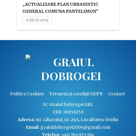
„ACTUALIZARE PLAN URBANISTIC
GENERAL COMUNA PANTELIMON”
4 zile în urmă
Politica Cookies
Termeni și condiții GDPR
Contact
SC Graiul Dobrogei SRL
CUI:
36956250
Adresa:
str. Liliacului, nr. 26A, Localitatea Ovidiu
Email:
graiuldobrogei2004@gmail.com
Telefon:
+40 760 813 914