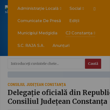
Administrație Locală
Social
sâmbătă, 8 august 2026
Comunicate De Presă
Ediții
Municipiul Medgidia
CJ Constanța
S.C. RAJA S.A.
Anunțuri
CONSILIUL JUDEȚEAN CONSTANȚA
Delegație oficială din Republi
Consiliul Județean Constanța