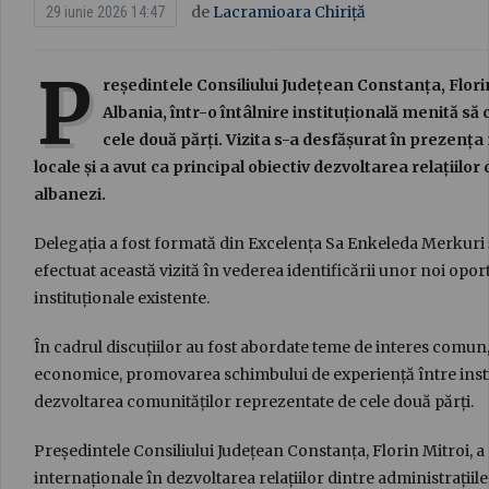
de
Lacramioara Chiriță
29 iunie 2026 14:47
P
reședintele Consiliului Județean Constanța, Florin
Albania, într-o întâlnire instituțională menită să
cele două părți. Vizita s-a desfășurat în prezenț
locale și a avut ca principal obiectiv dezvoltarea relațiilo
albanezi.
Delegația a fost formată din Excelența Sa Enkeleda Merkuri și
efectuat această vizită în vederea identificării unor noi opor
instituționale existente.
În cadrul discuțiilor au fost abordate teme de interes comun, 
economice, promovarea schimbului de experiență între institu
dezvoltarea comunităților reprezentate de cele două părți.
Președintele Consiliului Județean Constanța, Florin Mitroi, a 
internaționale în dezvoltarea relațiilor dintre administrațiile