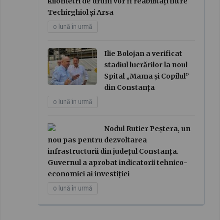
kilometri de drum vor fi reabilitați între
Techirghiol și Arsa
o lună în urmă
Ilie Bolojan a verificat
stadiul lucrărilor la noul
Spital „Mama și Copilul”
din Constanța
o lună în urmă
Nodul Rutier Peștera, un
nou pas pentru dezvoltarea
infrastructurii din județul Constanța.
Guvernul a aprobat indicatorii tehnico-
economici ai investiției
o lună în urmă