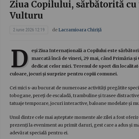
Ziua Copilului, sărbătorită cu 
Vulturu
de
Lacramioara Chiriță
2 iunie 2026 12:19
D
eși Ziua Internațională a Copilului este sărbătorit
marcată încă de vineri, 29 mai, când Primăria și
dedicat celor mici. Terenul de sport din localita
culoare, jocuri și surprize pentru copiii comunei.
Cei mici s-au bucurat de numeroase activități pregătite speci
tobogane, pereți de escaladă, trambuline și trasee distractive
tatuaje temporare, jocuri interactive, baloane modelate și mu
Unul dintre cele mai așteptate momente ale zilei a fost oferir
prezenți la eveniment au primit daruri, gest care a adus și ma
adevărat specială pentru ei.