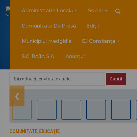
Administrație Locală
Social
vineri, 7 august 2026
Comunicate De Presă
Ediții
Municipiul Medgidia
CJ Constanța
S.C. RAJA S.A.
Anunțuri
❮
COMUNITATE
EDUCAȚIE
,