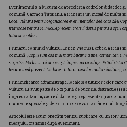
Evenimentul s-a bucurat de aprecierea cadrelor didactice și a
comună, Carmen Țuțuianu, a transmis un mesaj de mulțumir
Local Vulturu pentru organizarea evenimentelor dedicate Zilei Copilu
frumoase pentru cei mici. Apreciem efortul depus pentru a oferi cop
tuturor copiilor!”
Primarul comunei Vulturu, Eugen-Marius Berbec, a transmis la
comună:
„Copiii sunt cea mai mare bucurie a unei comunități și meri
surprize. Mă bucur că am reușit, împreună cu echipa Primăriei și C
fiecare copil prezent. Le doresc tuturor copiilor multă sănătate, feri
Prin implicarea administrației locale și a tuturor celor care 
Vulturu au avut parte de o zi plină de bucurie, distracție și s
împreună familii, cadre didactice și reprezentanți ai comunit
momente speciale și de amintiri care vor rămâne mult timp în
Articolul este acum pregătit pentru publicare, cu un ton jurna
mesajului transmis după eveniment.