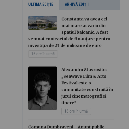
ULTIMA EDIȚIE
ARHIVĂ EDIȚII
Constanța va avea cel
mai mare acvariu din
spațiul balcanic. A fost
semnat contractul de finanțare pentru
investiția de 23 de milioane de euro
16 ore în urmă
Alexandru Stavrositu:
„SeaWave Film & Arts
Festival este o
comunitate construită în
jurul cinematografiei
tinere”
16 ore în urmă
Comuna Dumbraveni – Anunț public