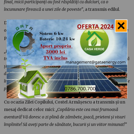
final, micii participanți au fost răsplătiți cu dulciuri, ca o
încununare firească a unei zile de poveste”
, a transmis edilul.
Deși vremea a fost schimbătoare pe parcursul zilei,
organizatorii au reușit să ducă la bun sfârșit toate activitățile
propuse.
„Deși vremea ne-a pus la încercare răbdarea, cu mici capricii
trecătoare, spiritul de sărbătoare nu a fost umbrit. Cu perseverență
și voie bună, totul s-a desfășurat armonios, iar acest eveniment
devenit deja tradiție, organizat cu prilejul Zilei Copilului, s-a
încheiat fără incidente, lăsând în urmă amintiri frumoase și inimile
pline de încântare”
, a mai precizat primarul.
Cu ocazia Zilei Copilului, Costel Armășescu a transmis și un
mesaj dedicat celor mici:
„Copilăria este cea mai frumoasă
aventură! Vă doresc o zi plină de zâmbete, joacă, prieteni și visuri
împlinite! Să aveți parte de sănătate, bucurii și un viitor minunat!”