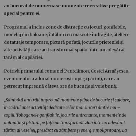
au bucurat de numeroase momente recreative pregătite
sp
ecial pentru ei.
Programul a inclus zone de distracție cu jocuri gonflabile,
modelaj din baloane, întâlniri cu mascote îndrăgite, ateliere
de tatuaje temporare, pictură pe față, jocurile prieteniei și
alte activități care au transformat spațiul într-un adevărat
tărâm al copilăriei.
Potrivit primarului comunei Pantelimon, Costel Armășescu,
evenimentul a adunat numeroși copii și părinți, care au
petrecut împreună câteva ore de bucurie și voie bună.
„Sâmbătă am trăit împreună momente pline de bucurie și culoare,
în cadrul unei activități dedicate celor mai sinceri dintre noi –
copiii. Toboganele gonflabile, jocurile antrenante, momentele de
animație și pictura pe față au transformat ziua într-un adevărat
tărâm al veseliei, presărat cu zâmbete și energie molipsitoare. La