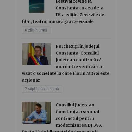
Festival revine la
Constanța cu cea de-a
IV-a ediție. Zece zile de
film, teatru, muzică și arte vizuale
6 zile în urmă
Percheziții în județul
Constanța. Consiliul
Județean confirmă că
una dintre verificări a
vizat o societate la care Florin Mitroi este
acționar
2 săptămâni în urmă
Consiliul Județean
Constanța a semnat
contractul pentru
modernizarea DJ 393.
Peste 23 de kilometri de drum vor fi