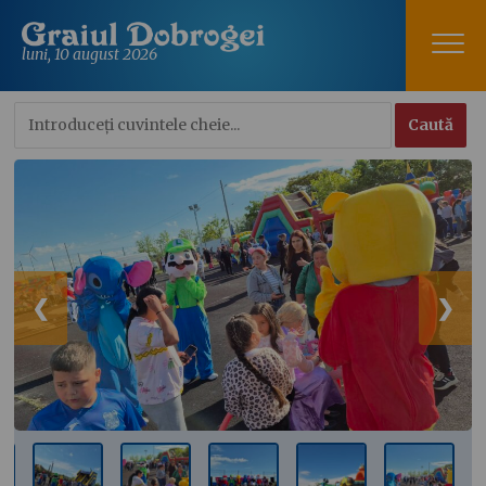
luni, 10 august 2026
❮
❯