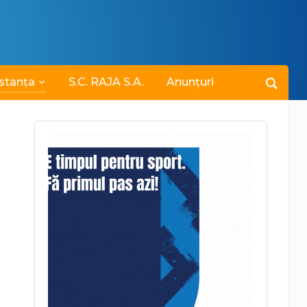
stanța
S.C. RAJA S.A.
Anunțuri