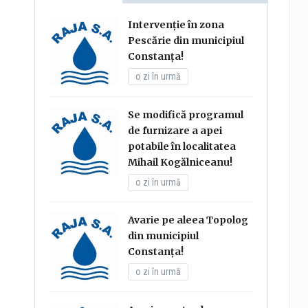
Intervenție în zona
Pescărie din municipiul
Constanța!
o zi în urmă
Se modifică programul
de furnizare a apei
potabile în localitatea
Mihail Kogălniceanu!
o zi în urmă
Avarie pe aleea Topolog
din municipiul
Constanța!
o zi în urmă