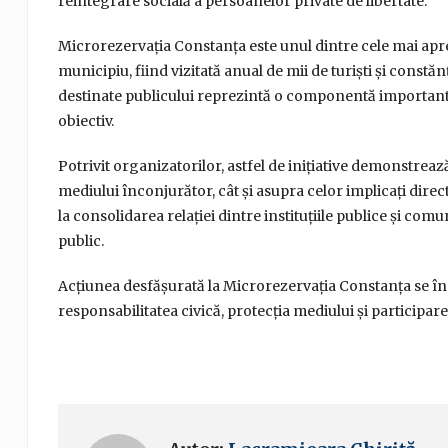
reintegrare socială a persoanelor private de libertate.
Microrezervația Constanța este unul dintre cele mai apre
municipiu, fiind vizitată anual de mii de turiști și constă
destinate publicului reprezintă o componentă importantă p
obiectiv.
Potrivit organizatorilor, astfel de inițiative demonstreaz
mediului înconjurător, cât și asupra celor implicați direct 
la consolidarea relației dintre instituțiile publice și co
public.
Acțiunea desfășurată la Microrezervația Constanța se îns
responsabilitatea civică, protecția mediului și participare