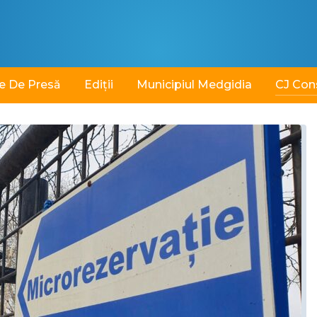
e De Presă
Ediții
Municipiul Medgidia
CJ Con