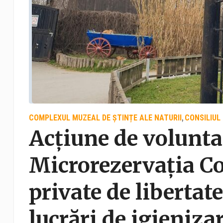
COMPLEXUL MUZEAL DE ȘTINȚE ALE NATURII
CONSILIUL
,
Acțiune de voluntar
Microrezervația C
private de libertate
lucrări de igienizar