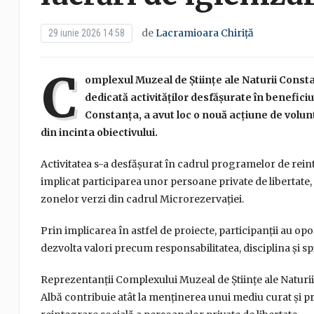
de
Lacramioara Chiriță
29 iunie 2026 14:58
C
omplexul Muzeal de Științe ale Naturii Const
dedicată activităților desfășurate în benefici
Constanța, a avut loc o nouă acțiune de volunt
din incinta obiectivului.
Activitatea s-a desfășurat în cadrul programelor de reint
implicat participarea unor persoane private de libertate, c
zonelor verzi din cadrul Microrezervației.
Prin implicarea în astfel de proiecte, participanții au opor
dezvolta valori precum responsabilitatea, disciplina și spir
Reprezentanții Complexului Muzeal de Științe ale Naturii
Albă contribuie atât la menținerea unui mediu curat și pri