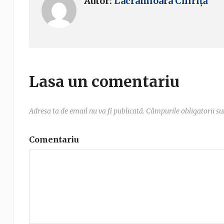
Autor:
Lacramioara Chiriță
Lasa un comentariu
Adresa ta de email nu va fi publicată.
Câmpurile obligatorii s
Comentariu