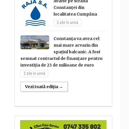
Avarie pe strada
Constanței din
localitatea Cumpăna
2 zile în urmă
Constanța va avea cel
mai mare acvariu din
spațiul balcanic. A fost
semnat contractul de finanțare pentru
investiția de 23 de milioane de euro
2 zile în urmă
Vezi toată ediția →