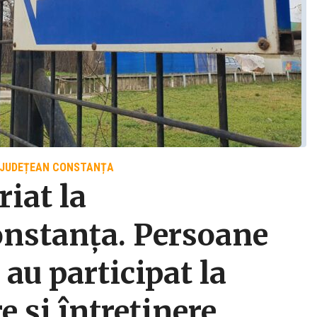
 JUDEȚEAN CONSTANȚA
iat la
onstanța. Persoane
 au participat la
e și întreținere