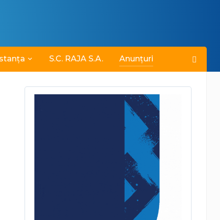
stanța
S.C. RAJA S.A.
Anunțuri