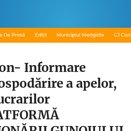
e De Presă
Ediții
Municipiul Medgidia
CJ Con
on- Informare
gospodărire a apelor,
ucrarilor
LATFORMĂ
IONĂRII GUNOIULUI