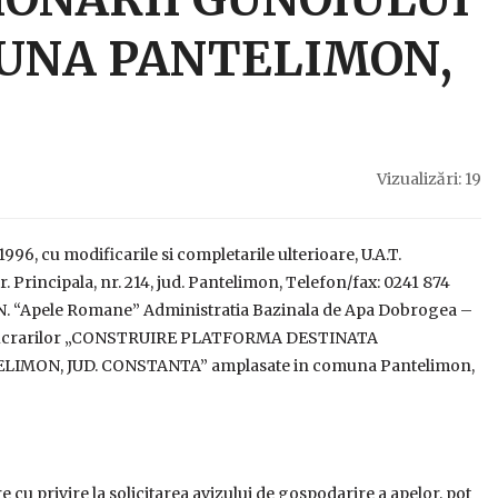
MUNA PANTELIMON,
Vizualizări: 19
996, cu modificarile si completarile ulterioare, U.A.T.
Principala, nr. 214, jud. Pantelimon, Telefon/fax: 0241 874
A.N. “Apele Romane” Administratia Bazinala de Apa Dobrogea –
area lucrarilor „CONSTRUIRE PLATFORMA DESTINATA
IMON, JUD. CONSTANTA” amplasate in comuna Pantelimon,
cu privire la solicitarea avizului de gospodarire a apelor, pot