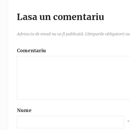
Lasa un comentariu
Adresa ta de email nu va fi publicată.
Câmpurile obligatorii s
Comentariu
Nume
*