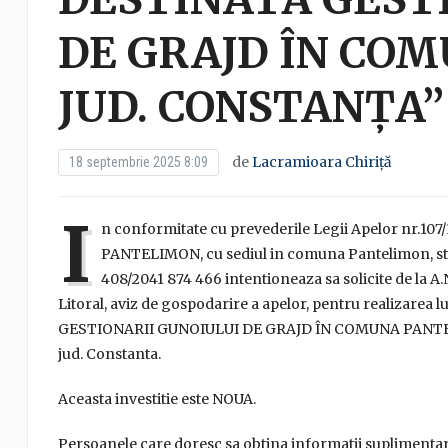
DE GRAJD ÎN CO
JUD. CONSTANȚA”
de
Lacramioara Chiriță
18 septembrie 2025 8:09
I
n conformitate cu prevederile Legii Apelor nr.107/1
PANTELIMON, cu sediul in comuna Pantelimon, str. 
408/2041 874 466 intentioneaza sa solicite de la 
Litoral, aviz de gospodarire a apelor, pentru realiz
GESTIONARII GUNOIULUI DE GRAJD ÎN COMUNA PANTEL
jud. Constanta.
Aceasta investitie este NOUA.
Persoanele care doresc sa obtina informatii suplimentare 