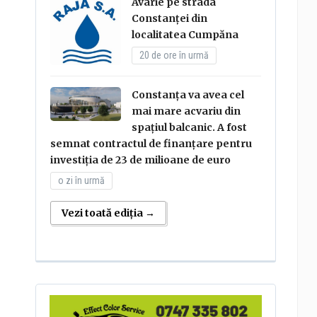
Avarie pe strada
Constanței din
localitatea Cumpăna
20 de ore în urmă
Constanța va avea cel
mai mare acvariu din
spațiul balcanic. A fost
semnat contractul de finanțare pentru
investiția de 23 de milioane de euro
o zi în urmă
Vezi toată ediția →