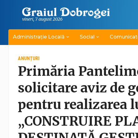
vineri, 7 august 2026
Administrație Locală
Social
Comunicat
ANUNȚURI
Primăria Pantelim
solicitare aviz de 
pentru realizarea l
„CONSTRUIRE P
DESTINATĂ GEST