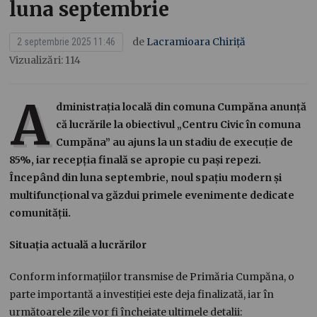
luna septembrie
de
Lacramioara Chiriță
2 septembrie 2025 11:46
Vizualizări: 114
A
dministrația locală din comuna Cumpăna anunță
că lucrările la obiectivul „Centru Civic în comuna
Cumpăna” au ajuns la un stadiu de execuție de
85%, iar recepția finală se apropie cu pași repezi.
Începând din luna septembrie, noul spațiu modern și
multifuncțional va găzdui primele evenimente dedicate
comunității.
Situația actuală a lucrărilor
Conform informațiilor transmise de Primăria Cumpăna, o
parte importantă a investiției este deja finalizată, iar în
următoarele zile vor fi încheiate ultimele detalii: