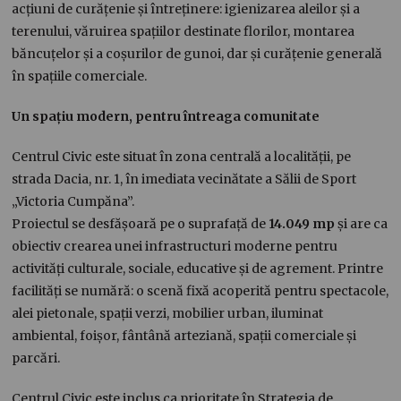
acțiuni de curățenie și întreținere: igienizarea aleilor și a
terenului, văruirea spațiilor destinate florilor, montarea
băncuțelor și a coșurilor de gunoi, dar și curățenie generală
în spațiile comerciale.
Un spațiu modern, pentru întreaga comunitate
Centrul Civic este situat în zona centrală a localității, pe
strada Dacia, nr. 1, în imediata vecinătate a Sălii de Sport
„Victoria Cumpăna”.
Proiectul se desfășoară pe o suprafață de
14.049 mp
și are ca
obiectiv crearea unei infrastructuri moderne pentru
activități culturale, sociale, educative și de agrement. Printre
facilități se numără: o scenă fixă acoperită pentru spectacole,
alei pietonale, spații verzi, mobilier urban, iluminat
ambiental, foișor, fântână arteziană, spații comerciale și
parcări.
Centrul Civic este inclus ca prioritate în Strategia de