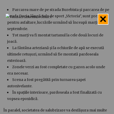
Parcarea mare de pe strada Burebista și parcarea de pe
strada Dacia, lângă Sala de sport „Victoria”, sunt pregătite
pentru asfaltare, lucrările urmând să înceapă marți 2
septembrie.
Tot marți va fi montat tartanul la cele două locuri de
joacă.
La fântâna arteziană și la ochiurile de apă se execută
ultimele retușuri, urmând să fie montată pardoseala
exterioară.
Zonele verzi au fost completate cu gazon acolo unde
era necesar.
Scena a fost pregătită prin turnarea șapei
autonivelante.
În spațiile interioare, pardoseala a fost finalizată cu
vopsea epoxidică.
În paralel, societatea de salubrizare va desfășura mai multe