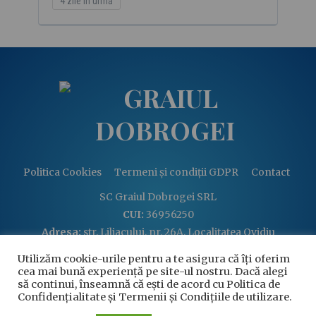
4 zile în urmă
Politica Cookies
Termeni și condiții GDPR
Contact
SC Graiul Dobrogei SRL
CUI:
36956250
Adresa:
str. Liliacului, nr. 26A, Localitatea Ovidiu
Email:
graiuldobrogei2004@gmail.com
Utilizăm cookie-urile pentru a te asigura că îți oferim
Telefon:
+40 760 813 914
cea mai bună experiență pe site-ul nostru. Dacă alegi
să continui, înseamnă că ești de acord cu Politica de
Confidențialitate și Termenii și Condițiile de utilizare.