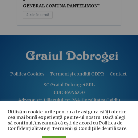
GENERAL COMUNA PANTELIMON”
4 zile în urmă
Politica Cookies
Termeni și condiții GDPR
Contact
SC Graiul Dobrogei SRL
CUI:
36956250
Adresa:
str. Liliacului, nr. 26A, Localitatea Ovidiu
Email:
graiuldobrogei2004@gmail.com
Utilizăm cookie-urile pentru a te asigura că îți oferim
Telefon:
+40 760 813 914
cea mai bună experiență pe site-ul nostru. Dacă alegi
să continui, înseamnă că ești de acord cu Politica de
Confidențialitate și Termenii și Condițiile de utilizare.