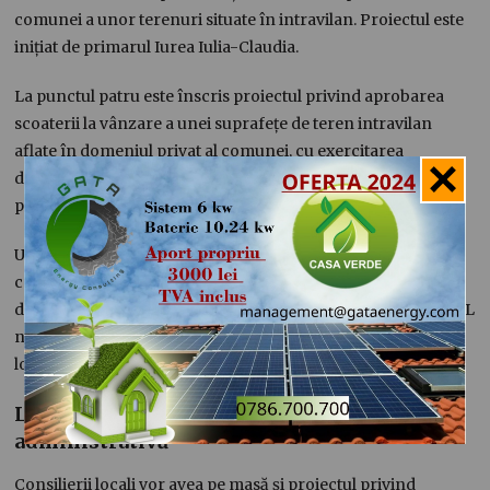
comunei a unor terenuri situate în intravilan. Proiectul este
inițiat de primarul Iurea Iulia-Claudia.
La punctul patru este înscris proiectul privind aprobarea
scoaterii la vânzare a unei suprafețe de teren intravilan
aflate în domeniul privat al comunei, cu exercitarea
dreptului de preempțiune, inițiativa aparținând tot
primarului comunei.
Un alt proiect, aflat la punctul cinci, propune modificarea și
completarea inventarului bunurilor care alcătuiesc
domeniul privat al comunei Valu lui Traian, aprobat prin HCL
nr. 16/2024. Și acest document este inițiat de primarul
localității.
Locuințe sociale și reorganizare
administrativă
Consilierii locali vor avea pe masă și proiectul privind