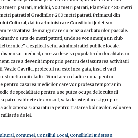
00 metri patrati, Sudului, 500 metri patrati, Plantelor, 480 metri
metri patrati si Gradinilor-200 metri patrati. Primarul din
lui Cultural, dat in administrare Consiliului Judetean
am festivitatea de inaugurare cu ocazia sarbatorilor pascale.
oximativ o suta de metri patrati, unde se vor amenja un club
ei termice”, a explicat seful administratiei publice locale.
ispensar medical, care va deservi populatia din localitate. in
nt, care a devenit impropriu pentru desfasurarea activitatii
 Vasile Gavrila, proiectul nu este inca gata, insa el va fi
constructia noii cladiri. Vom face o cladire noua pentru
te pentru cazarea medicilor care vor profesa temporar in
 de specialitate pentru a se putea ocupa de locuitorii
ea patru cabinete de consult, sala de asteptare si grupuri
 va achizitiona si aparatura pentru tratarea bolnavilor. Valoarea
miliarde de lei.
ultural
,
comunei
,
Consiliul Local
,
Consiliului Judetean