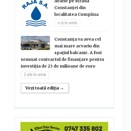
Avarie pe strada
Constanței din
localitatea Cumpăna
o zi în urmă
Constanța va avea cel
mai mare acvariu din
spațiul balcanic. A fost
semnat contractul de finanțare pentru
investiția de 23 de milioane de euro
2 zile în urmă
Vezi toată ediția →