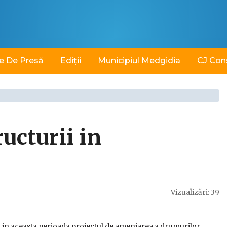
e De Presă
Ediții
Municipiul Medgidia
CJ Con
ucturii in
Vizualizări: 39
a in aceasta perioada proiectul de amenjarea a drumurilor