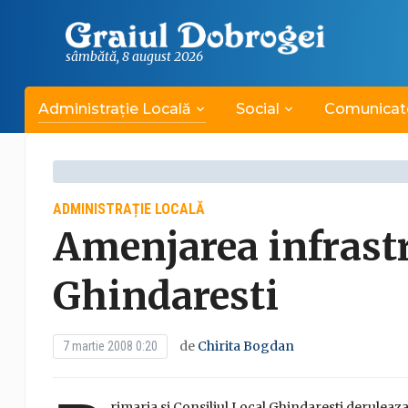
sâmbătă, 8 august 2026
Administrație Locală
Social
Comunicat
ADMINISTRAȚIE LOCALĂ
Amenjarea infrastr
Ghindaresti
de
Chirita Bogdan
7 martie 2008 0:20
rimaria si Consiliul Local Ghindaresti deruleaz