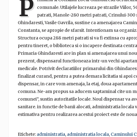
P
comunale. Utilajele lucreaza pe strazile Viilor, 5
patrati, Manole-280 metri patrati, Crinului-300 
Ghindaresti, Vasile Gavrila, sustine ca amenajarea Caminu
Constanta, se apropie de sfarsit. Intentionam sa organiz
Structura ocupa 288 metri patrati si va fi extinsa cu apr
pentru tineret, o biblioteca si o incapere destinata central
Primaria Ghindaresti are in plan si amenajarea unui nou d
prezent, dispensarul functioneaza intr-un vechi apartame
medicale. Potrivit declaratiilor primarului din Ghindaresti,
finalizat curand, pentru a putea demara licitatia si apoi 
dispensar, in care vom amenaja, la etaj, doua apartamen
comuna. Ne-am propus sa aducem saptaminal cite un medic
comunei”, sustin autoritatile locale. Noul dispensar va av
sanitare. in functie de banii alocati, administratia locala
estimativa pentru realizarea acestui proiect este de noua 
Etichete:
administratia
,
administratia locala
,
Caminului C