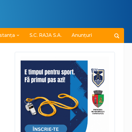
stanța
S.C. RAJA S.A.
Anunțuri