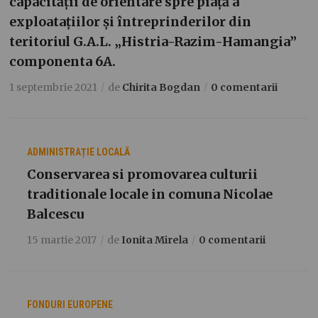
capacității de orientare spre piață a
exploatațiilor și întreprinderilor din
teritoriul G.A.L. „Histria-Razim-Hamangia”
componenta 6A.
1 septembrie 2021
de
Chirita Bogdan
0 comentarii
ADMINISTRAȚIE LOCALĂ
Conservarea si promovarea culturii
traditionale locale in comuna Nicolae
Balcescu
15 martie 2017
de
Ionita Mirela
0 comentarii
FONDURI EUROPENE