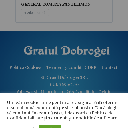
GENERAL COMUNA PANTELIMON”
6 zile în urmă
Politica Cookies
Termeni și condiții GDPR
Contact
SC Graiul Dobrogei SRL
CUI:
36956250
Adresa:
str. Liliacului, nr. 26A, Localitatea Ovidiu
Email:
graiuldobrogei2004@gmail.com
Utilizăm cookie-urile pentru a te asigura că îți oferim
Telefon:
+40 760 813 914
cea mai bună experiență pe site-ul nostru. Dacă alegi
să continui, înseamnă că ești de acord cu Politica de
Confidențialitate și Termenii și Condițiile de utilizare.