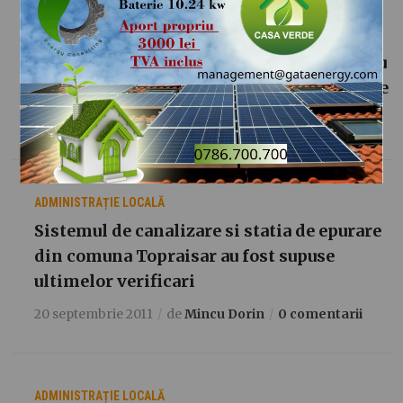
ADMINISTRAȚIE LOCALĂ
Primaria Albesti asteapta finantare pentru
proiectele declarate eligibile si finantabile
4 octombrie 2011
de
Fîlfan Iulia
0 comentarii
ADMINISTRAȚIE LOCALĂ
Sistemul de canalizare si statia de epurare
din comuna Topraisar au fost supuse
ultimelor verificari
20 septembrie 2011
de
Mincu Dorin
0 comentarii
ADMINISTRAȚIE LOCALĂ