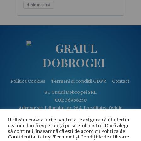
4 zile în urmă
Politica Cookies
Termeni și condiții GDPR
Contact
SC Graiul Dobrogei SRL
CUI:
36956250
Adresa:
str. Liliacului, nr. 26A, Localitatea Ovidiu
Email:
graiuldobrogei2004@gmail.com
Utilizăm cookie-urile pentru a te asigura că îți oferim
Telefon:
+40 760 813 914
cea mai bună experiență pe site-ul nostru. Dacă alegi
să continui, înseamnă că ești de acord cu Politica de
Confidențialitate și Termenii și Condițiile de utilizare.