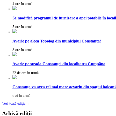
4 ore în urmă
Se modifică programul de furnizare a apei potabile în local
5 ore în urmă
Avarie pe aleea Topolog din municipiul Constanța!
8 ore în urmă
Avarie pe strada Constanței din localitatea Cumpăna
22 de ore în urmă
Constanța va avea cel mai mare acvariu din spațiul balcanic
o zi în urmă
Vezi toată ediția →
Arhivă ediții