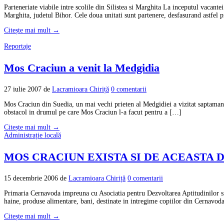
Parteneriate viabile intre scolile din Silistea si Marghita La inceputul vacante
Marghita, judetul Bihor. Cele doua unitati sunt partenere, desfasurand astfel
Citește mai mult →
Reportaje
Mos Craciun a venit la Medgidia
27 iulie 2007
de
Lacramioara Chiriță
0 comentarii
Mos Craciun din Suedia, un mai vechi prieten al Medgidiei a vizitat saptamana t
obstacol in drumul pe care Mos Craciun l-a facut pentru a […]
Citește mai mult →
Administrație locală
MOS CRACIUN EXISTA SI DE ACEASTA 
15 decembrie 2006
de
Lacramioara Chiriță
0 comentarii
Primaria Cernavoda impreuna cu Asociatia pentru Dezvoltarea Aptitudinilor si P
haine, produse alimentare, bani, destinate in intregime copiilor din Cernavoda
Citește mai mult →