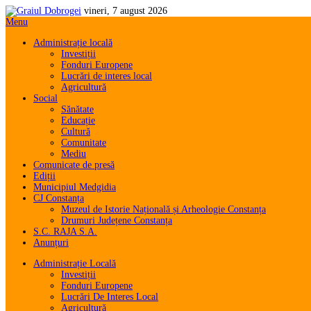
vineri, 7 august 2026
Menu
Administrație locală
Investiții
Fonduri Europene
Lucrări de interes local
Agricultură
Social
Sănătate
Educație
Cultură
Comunitate
Mediu
Comunicate de presă
Ediții
Municipiul Medgidia
CJ Constanța
Muzeul de Istorie Națională și Arheologie Constanța
Drumuri Județene Constanța
S.C. RAJA S.A.
Anunțuri
Administrație Locală
Investiții
Fonduri Europene
Lucrări De Interes Local
Agricultură