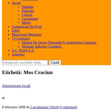
Social
Sănătate
Educație
Cultură
Comunitate
Mediu
Comunicate De Presă
Ediții
Municipiul Medgidia
CJ Constanța
Muzeul De Istorie Națională Și Arheologie Constanța
Drumuri Județene Constanța
S.C. RAJA S.A.
Anunțuri
Etichetă:
Mos Craciun
Administrație locală
„
8 februarie 2008
de
Lacramioara Chiriță
0 comentarii