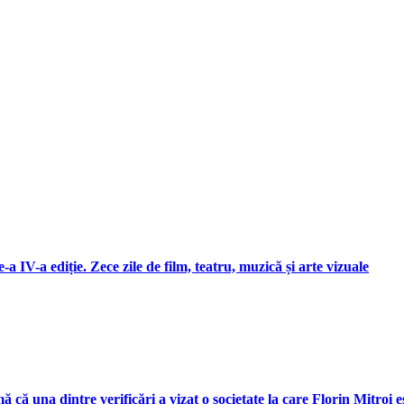
 IV-a ediție. Zece zile de film, teatru, muzică și arte vizuale
 că una dintre verificări a vizat o societate la care Florin Mitroi e