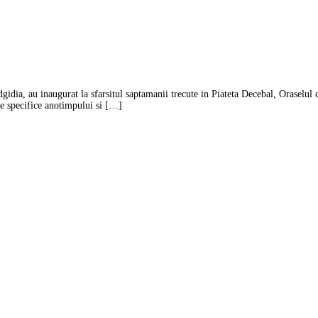
idia, au inaugurat la sfarsitul saptamanii trecute in Piateta Decebal, Oraselul co
ne specifice anotimpului si […]