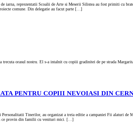
i de iarna, reprezentatii Scoalii de Arte si Meserii Silistea au fost primiti cu 
 proiecte comune. Din delegatie au facut parte […]
recuta orasul nostru. El s-a intalnit cu copiii gradinitei de pe strada Margarit
DATA PENTRU COPIII NEVOIASI DIN CE
ersonalitatii Tinerilor, au organizat a treia editie a campaniei Fii alaturi de 
 ce provin din familii cu venituri mici. […]