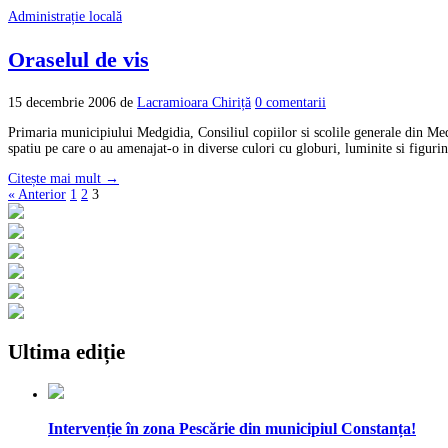
Administrație locală
Oraselul de vis
15 decembrie 2006
de
Lacramioara Chiriță
0 comentarii
Primaria municipiului Medgidia, Consiliul copiilor si scolile generale din Medg
spatiu pe care o au amenajat-o in diverse culori cu globuri, luminite si figuri
Citește mai mult →
« Anterior
1
2
3
Ultima ediție
Intervenție în zona Pescărie din municipiul Constanța!