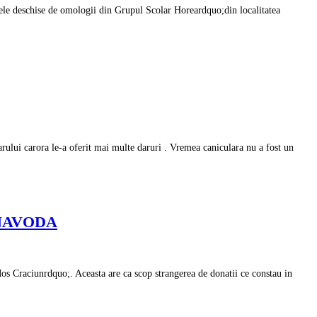
bratele deschise de omologii din Grupul Scolar Horeardquo;din localitatea
arului carora le-a oferit mai multe daruri . Vremea caniculara nu a fost un
RNAVODA
Mos Craciunrdquo;. Aceasta are ca scop strangerea de donatii ce constau in