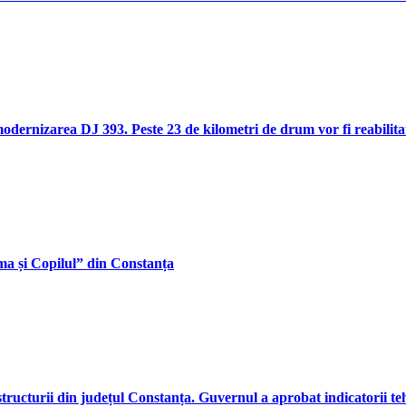
ernizarea DJ 393. Peste 23 de kilometri de drum vor fi reabilitați
Mama și Copilul” din Constanța
ructurii din județul Constanța. Guvernul a aprobat indicatorii tehn