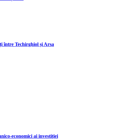
 între Techirghiol și Arsa
ico-economici ai investiției