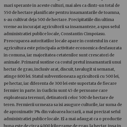
mari sperante in aceste culturi, mai ales ca dintr-un total de
550 de hectare planificate pentru insamantarile de toamna,
s-au cultivat deja 500 de hectare. Precipitatiile din ultima
vreme au incurajat agricultorii sa insamanteze, a spus seful
administratiei publice locale, Constantin Cimpoiasu.
Preocuparea autoritatilor locale apare in contextul in care
agricultura este principala activitate economica desfasurata
in comuna, iar majoritatea cetatenilor sunt crescatori de
animale. Primarul sustine ca costul pretul insamantarii unui
hectar de grau, inclusiv arat, discuit, tavalugit si semanat,
atinge 800 lei. Statul subventioneaza agricultorii cu 500 lei,
pe hectar, iar diferenta de 300 lei este suportata de fiecare
fermier in parte. in Garliciu sunt 45 de persoane care
exploateaza terenuri, detinatorii celor 500 de hectare de
teren. Fermierii urmeaza sa isi asugure culturile, iar suma de
de aproximativ 3% din valoarea lucrarii, a mai precizat seful
administratiei publice locale. El a mai adaugat ca o productie
buna este de circa 4000 kilograme de grau, la hectar, insa in