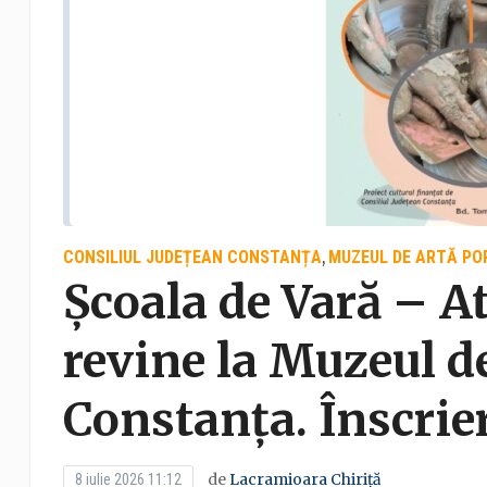
CONSILIUL JUDEȚEAN CONSTANȚA
MUZEUL DE ARTĂ P
,
Școala de Vară – At
revine la Muzeul d
Constanța. Înscrie
de
Lacramioara Chiriță
8 iulie 2026 11:12