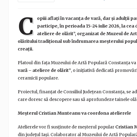
C
opiii aflați în vacanța de vară, dar și adulții 
participe, în perioada 15-24 iulie 2026, la cea
ateliere de olărit”, organizat de Muzeul de Ar
olăritului tradițional sub îndrumarea meșterului popul
creații.
Platoul din fața Muzeului de Artă Populară Constanța va 
vară – ateliere de olărit”
, o inițiativă dedicată promovăr
ceramicii populare.
Proiectul, finanțat de Consiliul Județean Constanța, se adre
care doresc să descopere sau să aprofundeze tainele olări
Meșterul Cristian Munteanu va coordona atelierele
Atelierele vor fi susținute de meșterul popular
Cristian
din județul Iași. Colaborator al Muzeului de Artă Popular