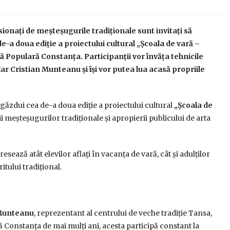
pasionați de meșteșugurile tradiționale sunt invitați să
 de-a doua ediție a proiectului cultural „Școala de vară –
tă Populară Constanța. Participanții vor învăța tehnicile
ar Cristian Munteanu și își vor putea lua acasă propriile
găzdui cea de-a doua ediție a proiectului cultural
„Școala de
ii meșteșugurilor tradiționale și apropierii publicului de arta
sează atât elevilor aflați în vacanța de vară, cât și adulților
tului tradițional.
 Munteanu
, reprezentant al centrului de veche tradiție Tansa,
ă Constanța de mai mulți ani, acesta participă constant la