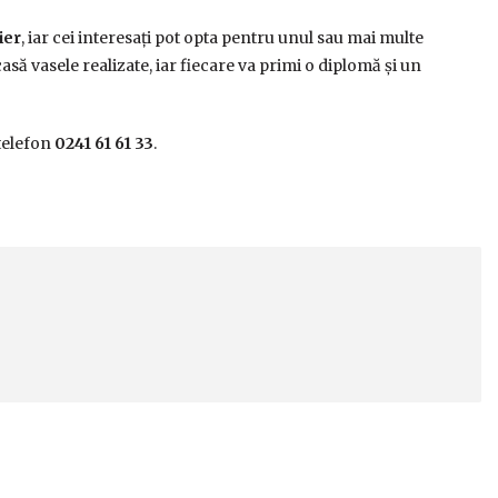
ier
, iar cei interesați pot opta pentru unul sau mai multe
 acasă vasele realizate, iar fiecare va primi o diplomă și un
 telefon
0241 61 61 33
.