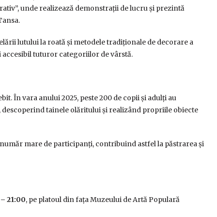
rativ”, unde realizează demonstrații de lucru și prezintă
 Tansa.
ării lutului la roată și metodele tradiționale de decorare a
 accesibil tuturor categoriilor de vârstă.
it. În vara anului 2025, peste 200 de copii și adulți au
descoperind tainele olăritului și realizând propriile obiecte
 număr mare de participanți, contribuind astfel la păstrarea și
 – 21:00
, pe platoul din fața Muzeului de Artă Populară