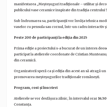
manifestarea „Meșteșuguri tradiționale – utilitar și deco
publicului vase ceramice inspirate din tradiția centrului
Sub îndrumarea sa, participanții vor învăța tehnica model
vaselor cu pensula sau cornul, într-un cadru interactiv și
Peste 200 de participanți la ediția din 2025
Prima ediție a proiectului s-a bucurat de un interes deoseb
participat la atelierele coordonate de Cristian Munteanu, 
din ceramică.
Organizatorii speră ca și ediția din acest an să atragă un
promovarea meșteșugurilor tradiționale românești.
Program, cost și înscrieri
Atelierele se vor desfășura zilnic, în intervalul orar
14:30
Constanța.