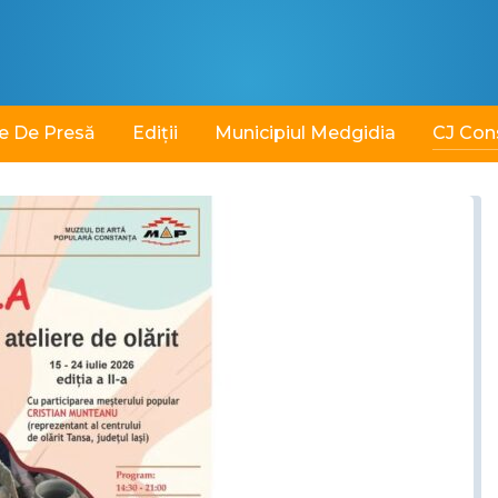
e De Presă
Ediții
Municipiul Medgidia
CJ Con