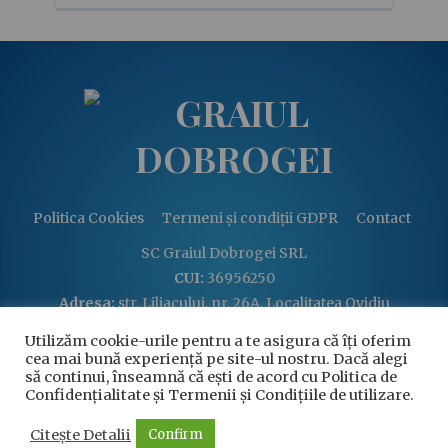
Politica Cookies
Termeni și condiții GDPR
Contact
SC Graiul Dobrogei SRL
CUI:
36956250
Adresa:
str. Liliacului, nr. 26A, Localitatea Ovidiu
Email:
graiuldobrogei2004@gmail.com
Utilizăm cookie-urile pentru a te asigura că îți oferim
Telefon:
+40 760 813 914
cea mai bună experiență pe site-ul nostru. Dacă alegi
să continui, înseamnă că ești de acord cu Politica de
Confidențialitate și Termenii și Condițiile de utilizare.
Citește Detalii
Confirm