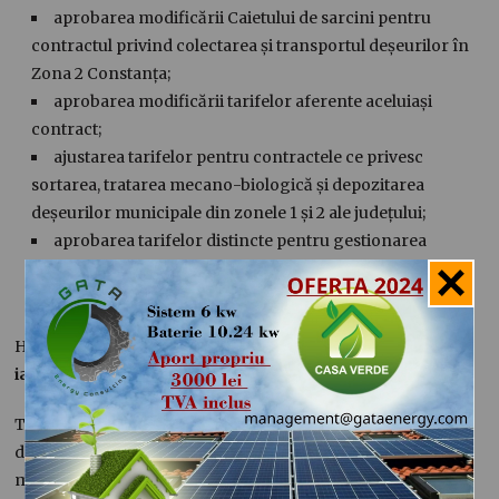
aprobarea modificării Caietului de sarcini pentru
contractul privind colectarea și transportul deșeurilor în
Zona 2 Constanța;
aprobarea modificării tarifelor aferente aceluiași
contract;
ajustarea tarifelor pentru contractele ce privesc
sortarea, tratarea mecano-biologică și depozitarea
deșeurilor municipale din zonele 1 și 2 ale județului;
aprobarea tarifelor distincte pentru gestionarea
fracțiilor de deșeuri colectate separat, conform
reglementărilor ANRSC.
Hotărârea stabilește că
noile tarife
vor intra în vigoare la
1
ianuarie 2026
.
Totodată, Consiliul Local acordă ADI „Dobrogea” mandatul
de a încheia actele adiționale necesare ca urmare a acestor
modificări, iar președintele Asociației, Ionela-Marilena