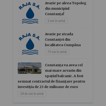
Avarie pe aleea Topolog
din municipiul
Constanța!
5 ore în urmă
Avarie pe strada
Constanței din
localitatea Cumpăna
19 ore în urmă
Constanța va avea cel
mai mare acvariu din
spațiul balcanic. A fost
semnat contractul de finanțare pentru
investiția de 23 de milioane de euro
24 de ore în urmă