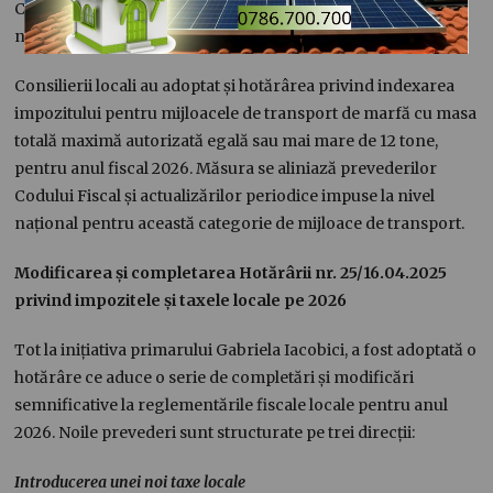
Costache, este împuternicită să semneze documentele în
numele unităților administrativ-teritoriale implicate.
Consilierii locali au adoptat și hotărârea privind indexarea
impozitului pentru mijloacele de transport de marfă cu masa
totală maximă autorizată egală sau mai mare de 12 tone,
pentru anul fiscal 2026. Măsura se aliniază prevederilor
Codului Fiscal și actualizărilor periodice impuse la nivel
național pentru această categorie de mijloace de transport.
Modificarea și completarea Hotărârii nr. 25/16.04.2025
privind impozitele și taxele locale pe 2026
Tot la inițiativa primarului Gabriela Iacobici, a fost adoptată o
hotărâre ce aduce o serie de completări și modificări
semnificative la reglementările fiscale locale pentru anul
2026. Noile prevederi sunt structurate pe trei direcții:
Introducerea unei noi taxe locale