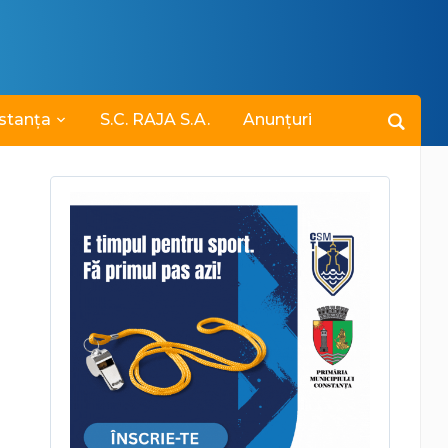
stanța
S.C. RAJA S.A.
Anunțuri