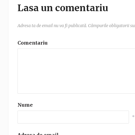
Lasa un comentariu
Adresa ta de email nu va fi publicată.
Câmpurile obligatorii s
Comentariu
Nume
*
Adresa de email