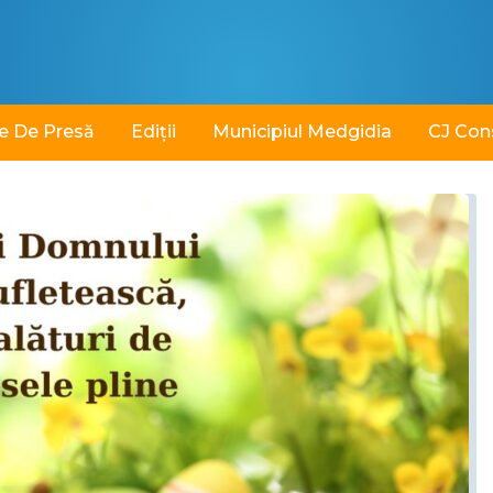
e De Presă
Ediții
Municipiul Medgidia
CJ Con