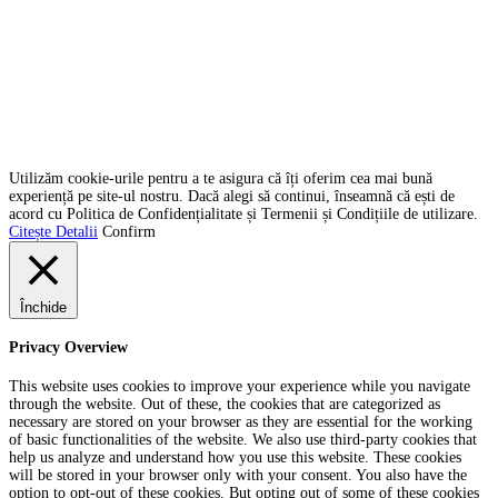
Contact
SC Graiul Dobrogei SRL
CUI:
36956250
Adresa:
str. Liliacului, nr. 26A, Localitatea Ovidiu
Email:
graiuldobrogei2004@gmail.com
Telefon:
+40 760 813 914
Copyright © 2022 Graiul Dobrogei.
Utilizăm cookie-urile pentru a te asigura că îți oferim cea mai bună
experiență pe site-ul nostru. Dacă alegi să continui, înseamnă că ești de
acord cu Politica de Confidențialitate și Termenii și Condițiile de utilizare.
Citește Detalii
Confirm
Închide
Privacy Overview
This website uses cookies to improve your experience while you navigate
through the website. Out of these, the cookies that are categorized as
necessary are stored on your browser as they are essential for the working
of basic functionalities of the website. We also use third-party cookies that
help us analyze and understand how you use this website. These cookies
will be stored in your browser only with your consent. You also have the
option to opt-out of these cookies. But opting out of some of these cookies