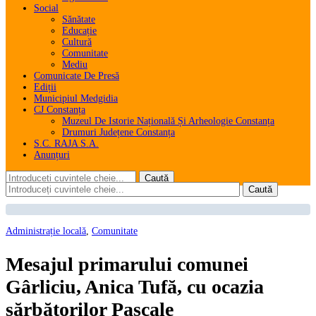
Social
Sănătate
Educație
Cultură
Comunitate
Mediu
Comunicate De Presă
Ediții
Municipiul Medgidia
CJ Constanța
Muzeul De Istorie Națională Și Arheologie Constanța
Drumuri Județene Constanța
S.C. RAJA S.A.
Anunțuri
Administrație locală
,
Comunitate
Mesajul primarului comunei
Gârliciu, Anica Tufă, cu ocazia
sărbătorilor Pascale