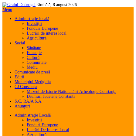
sâmbătă, 8 august 2026
Menu
Administrație locală
Investiții
Fonduri Europene
Lucrări de interes local
Agricultură
Social
Sănătate
Educație
Cultură
Comunitate
Mediu
Comunicate de presă
Ediții
Municipiul Medgidia
CJ Constanța
Muzeul de Istorie Națională și Arheologie Constanța
Drumuri Județene Constanța
S.C. RAJA S.A.
Anunțuri
Administrație Locală
Investiții
Fonduri Europene
Lucrări De Interes Local
Agricultură