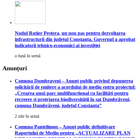
Nodul Rutier Peștera, un nou pas pentru dezvoltarea
infrastructurii din județul Constanța. Guvernul a aprobat
indicatorii tehnico-economici ai investiției
o lună în urmă
Anunțuri
Comuna Dumbraveni – Anunț public privind depunerea
solicitării de emitere a acordului de mediu entru proiectul:
„Crearea unui parc multifuncțional cu facilități pentru
recreere și protejarea biodiversității în sat Dumbrăveni,
comuna Dumbrăveni, județul Constanța”
2 zile în urmă
Comuna Pantelimon – Anunț public definitivare
Raportului de Mediu pentru „ACTUALIZARE PLAN