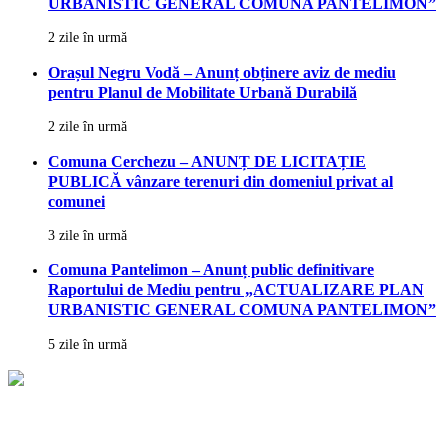
URBANISTIC GENERAL COMUNA PANTELIMON”
2 zile în urmă
Orașul Negru Vodă – Anunț obținere aviz de mediu
pentru Planul de Mobilitate Urbană Durabilă
2 zile în urmă
Comuna Cerchezu – ANUNȚ DE LICITAȚIE
PUBLICĂ vânzare terenuri din domeniul privat al
comunei
3 zile în urmă
Comuna Pantelimon – Anunț public definitivare
Raportului de Mediu pentru „ACTUALIZARE PLAN
URBANISTIC GENERAL COMUNA PANTELIMON”
5 zile în urmă
Politica Cookies
Termeni și condiții GDPR