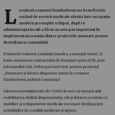
L
ocuitorii comunei Dumbrăveni vor beneficia în
curând de servicii medicale oferite într-un spațiu
modern și complet echipat, după ce
administrația locală a făcut un nou pas important în
implementarea unuia dintre proiectele asumate pentru
dezvoltarea comunității.
Primarul comunei, Luminița Șandru, a anunțat vineri, 12
iunie, semnarea contractului de finanțare prin AFIR, prin
intermediul GAL Dobrogea Sud-Vest, pentru proiectul
„Renovare și dotare dispensar uman în comuna
Dumbrăveni, județul Constanța”.
Valoarea investiției este de 73.000 de euro și vizează atât
reabilitarea clădirii dispensarului, cât și dotarea acesteia cu
mobilier și echipamente medicale necesare desfășurării
activităților în condiții moderne și sigure.