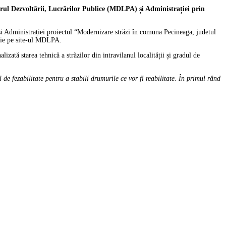
terul Dezvoltării, Lucrărilor Publice (MDLPA) și Administrației prin
 și Administrației proiectul “Modernizare străzi în comuna Pecineaga, judetul
iulie pe site-ul MDLPA.
lizată starea tehnică a străzilor din intravilanul localității și gradul de
e fezabilitate pentru a stabili drumurile ce vor fi reabilitate. În primul rând