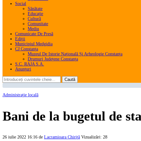
Social
Sănătate
Educație
Cultură
Comunitate
Mediu
Comunicate De Presă
Ediții
Municipiul Medgidia
CJ Constanța
Muzeul De Istorie Națională Și Arheologie Constanța
Drumuri Județene Constanța
S.C. RAJA S.A.
Anunțuri
Administrație locală
Bani de la bugetul de s
26 iulie 2022 16:16
de
Lacramioara Chiriță
Vizualizări: 28