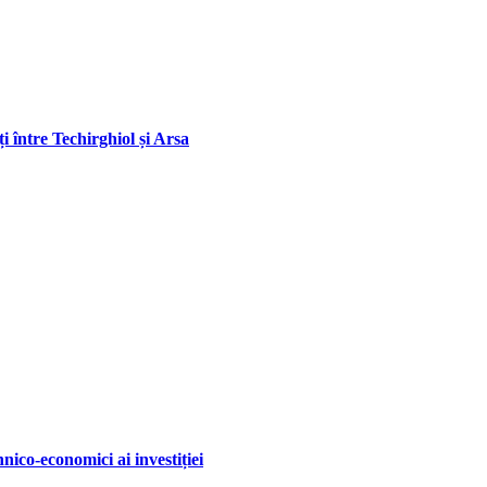
 între Techirghiol și Arsa
ico-economici ai investiției