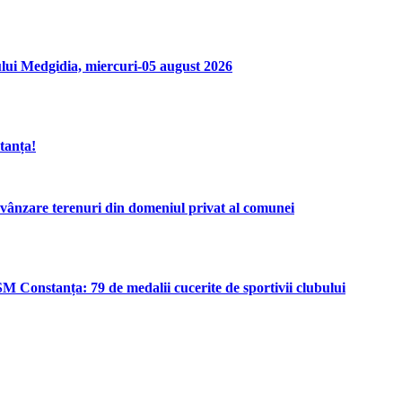
lui Medgidia, miercuri-05 august 2026
tanța!
re terenuri din domeniul privat al comunei
M Constanța: 79 de medalii cucerite de sportivii clubului