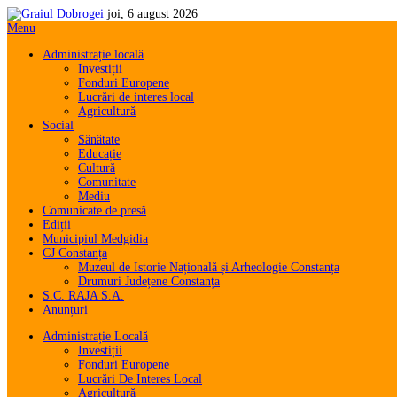
joi, 6 august 2026
Menu
Administrație locală
Investiții
Fonduri Europene
Lucrări de interes local
Agricultură
Social
Sănătate
Educație
Cultură
Comunitate
Mediu
Comunicate de presă
Ediții
Municipiul Medgidia
CJ Constanța
Muzeul de Istorie Națională și Arheologie Constanța
Drumuri Județene Constanța
S.C. RAJA S.A.
Anunțuri
Administrație Locală
Investiții
Fonduri Europene
Lucrări De Interes Local
Agricultură