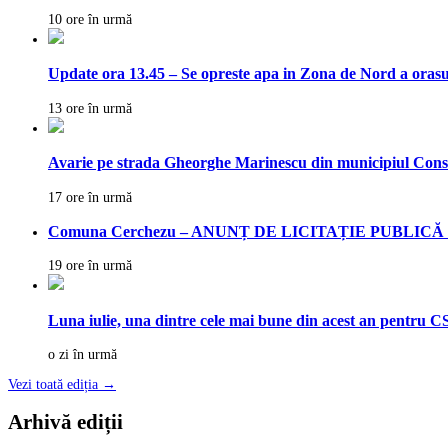
10 ore în urmă
Update ora 13.45 – Se opreste apa in Zona de Nord a orasu
13 ore în urmă
Avarie pe strada Gheorghe Marinescu din municipiul Cons
17 ore în urmă
Comuna Cerchezu – ANUNȚ DE LICITAȚIE PUBLICĂ vânza
19 ore în urmă
Luna iulie, una dintre cele mai bune din acest an pentru CS
o zi în urmă
Vezi toată ediția →
Arhivă ediții