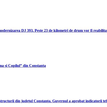
ernizarea DJ 393. Peste 23 de kilometri de drum vor fi reabilitați
Mama și Copilul” din Constanța
ructurii din județul Constanța. Guvernul a aprobat indicatorii tehn