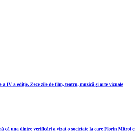
 IV-a ediție. Zece zile de film, teatru, muzică și arte vizuale
 că una dintre verificări a vizat o societate la care Florin Mitroi e