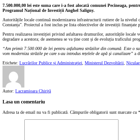
7.500.000,00 lei este suma care i-a fost alocată comunei Pecineaga, pent
Programul Național de Investiții Anghel Saligny.
Autoritățile locale continuă modernizarea infrastructurii rutiere de la nivelu
Constanța”. Proiectul a fost inclus pe lista obiectivelor de investiții finanța
Pentru realizarea investiției privind asfaltarea drumurilor, autoritățile locale vo
degradare a acestora; de asemenea se va ține cont și de evoluția traficului pro
“Am primit 7.500.000 de lei pentru asfaltarea străzilor din comună. Este o sum
vom moderniza străzile pe care s-au introdus rețelele de apă și canalizare”
a d
Etichete:
Lucrărilor Publice și Administrației
,
Ministerul Dezvoltării
,
Niculae
Autor:
Lacramioara Chiriță
Lasa un comentariu
Adresa ta de email nu va fi publicată.
Câmpurile obligatorii sunt marcate cu