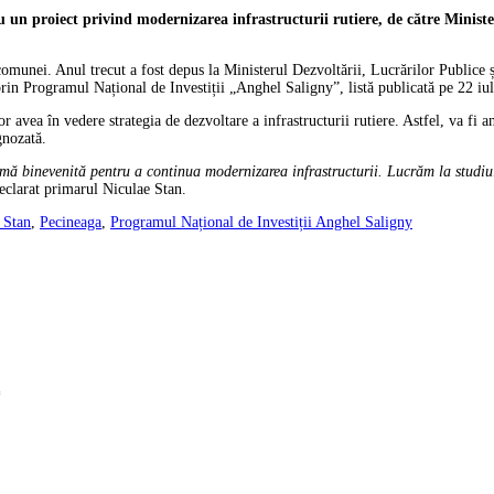
ru un proiect privind modernizarea infrastructurii rutiere, de către Minis
l comunei. Anul trecut a fost depus la Ministerul Dezvoltării, Lucrărilor Publice
te prin Programul Național de Investiții „Anghel Saligny”, listă publicată pe 22 
r avea în vedere strategia de dezvoltare a infrastructurii rutiere. Astfel, va fi ana
gnozată.
ă binevenită pentru a continua modernizarea infrastructurii. Lucrăm la studiul d
eclarat primarul Niculae Stan.
 Stan
,
Pecineaga
,
Programul Național de Investiții Anghel Saligny
*