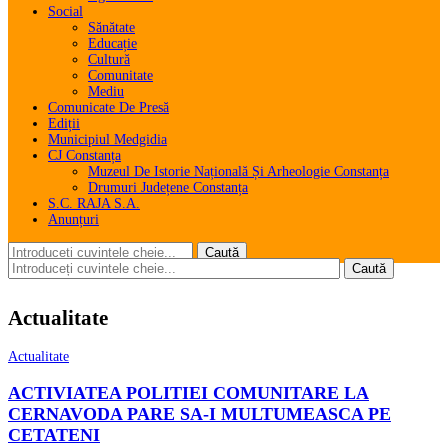
Social
Sănătate
Educație
Cultură
Comunitate
Mediu
Comunicate De Presă
Ediții
Municipiul Medgidia
CJ Constanța
Muzeul De Istorie Națională Și Arheologie Constanța
Drumuri Județene Constanța
S.C. RAJA S.A.
Anunțuri
Actualitate
Actualitate
ACTIVIATEA POLITIEI COMUNITARE LA
CERNAVODA PARE SA-I MULTUMEASCA PE
CETATENI