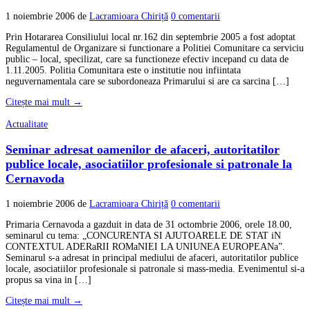
1 noiembrie 2006
de
Lacramioara Chiriță
0 comentarii
Prin Hotararea Consiliului local nr.162 din septembrie 2005 a fost adoptat
Regulamentul de Organizare si functionare a Politiei Comunitare ca serviciu
public – local, specilizat, care sa functioneze efectiv incepand cu data de
1.11.2005. Politia Comunitara este o institutie nou infiintata
neguvernamentala care se subordoneaza Primarului si are ca sarcina […]
Citește mai mult →
Actualitate
Seminar adresat oamenilor de afaceri, autoritatilor
publice locale, asociatiilor profesionale si patronale la
Cernavoda
1 noiembrie 2006
de
Lacramioara Chiriță
0 comentarii
Primaria Cernavoda a gazduit in data de 31 octombrie 2006, orele 18.00,
seminarul cu tema: „CONCURENTA SI AJUTOARELE DE STAT iN
CONTEXTUL ADERaRII ROMaNIEI LA UNIUNEA EUROPEANa”.
Seminarul s-a adresat in principal mediului de afaceri, autoritatilor publice
locale, asociatiilor profesionale si patronale si mass-media. Evenimentul si-a
propus sa vina in […]
Citește mai mult →