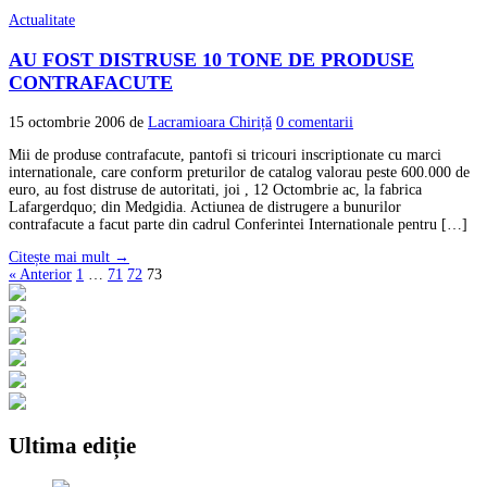
Actualitate
AU FOST DISTRUSE 10 TONE DE PRODUSE
CONTRAFACUTE
15 octombrie 2006
de
Lacramioara Chiriță
0 comentarii
Mii de produse contrafacute, pantofi si tricouri inscriptionate cu marci
internationale, care conform preturilor de catalog valorau peste 600.000 de
euro, au fost distruse de autoritati, joi , 12 Octombrie ac, la fabrica
Lafargerdquo; din Medgidia. Actiunea de distrugere a bunurilor
contrafacute a facut parte din cadrul Conferintei Internationale pentru […]
Citește mai mult →
« Anterior
1
…
71
72
73
Ultima ediție