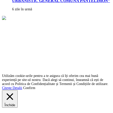
URBANISTIC GENERAL COMUNA PANTELIMON”
6 zile în urmă
Politica Cookies
Termeni și condiții GDPR
Contact
SC Graiul Dobrogei SRL
CUI:
36956250
Adresa:
str. Liliacului, nr. 26A, Localitatea Ovidiu
Email:
graiuldobrogei2004@gmail.com
Telefon:
+40 760 813 914
Copyright © 2022 Graiul Dobrogei.
Utilizăm cookie-urile pentru a te asigura că îți oferim cea mai bună
experiență pe site-ul nostru. Dacă alegi să continui, înseamnă că ești de
acord cu Politica de Confidențialitate și Termenii și Condițiile de utilizare.
Citește Detalii
Confirm
Închide