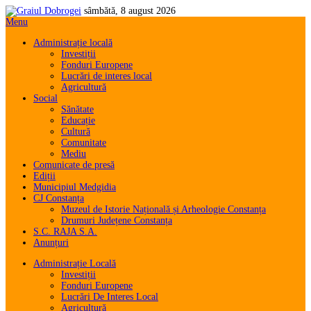
sâmbătă, 8 august 2026
Menu
Administrație locală
Investiții
Fonduri Europene
Lucrări de interes local
Agricultură
Social
Sănătate
Educație
Cultură
Comunitate
Mediu
Comunicate de presă
Ediții
Municipiul Medgidia
CJ Constanța
Muzeul de Istorie Națională și Arheologie Constanța
Drumuri Județene Constanța
S.C. RAJA S.A.
Anunțuri
Administrație Locală
Investiții
Fonduri Europene
Lucrări De Interes Local
Agricultură