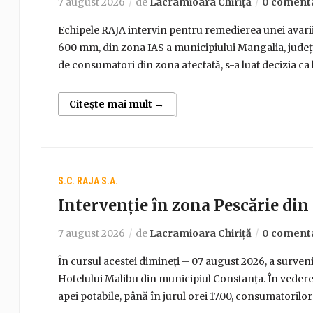
7 august 2026
de
Lacramioara Chiriță
0 comenta
Echipele RAJA intervin pentru remedierea unei avarii
600 mm, din zona IAS a municipiului Mangalia, județ
de consumatori din zona afectată, s-a luat decizia ca l
Citește mai mult →
S.C. RAJA S.A.
Intervenție în zona Pescărie di
7 august 2026
de
Lacramioara Chiriță
0 comenta
În cursul acestei dimineți – 07 august 2026, a surveni
Hotelului Malibu din municipiul Constanța. În vederea
apei potabile, până în jurul orei 17.00, consumatorilor d