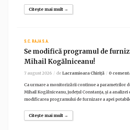
Citește mai mult →
S.C. RAJA S.A.
Se modifică programul de furniza
Mihail Kogălniceanu!
7 august 2026
de
Lacramioara Chiriță
0 comenta
Ca urmare a monitorizării continue a parametrilor de
Mihail Kogălniceanu, județul Constanța, și a analizei 
modificarea programului de furnizare a apei potabile,
Citește mai mult →