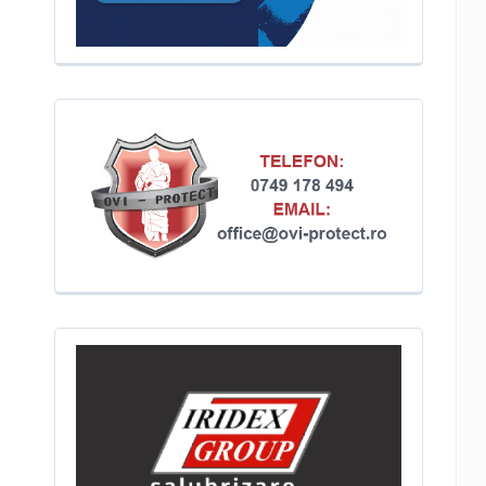
re
Modernizarea drumului județean DJ 391, pe tronsonul Tuz
că,
Biruința, se apropie de etapa de implementare, după ce
niului
administrația locală din Tuzla a inițiat demersurile neces
ti și
pentru acordarea avizelor și autorizațiilor prevăzute de le
Potrivit documentelor prezentate Consiliului Local Tuzla
proiectul este finanțat prin Programul Național de Investi
„Anghel Saligny”, […]