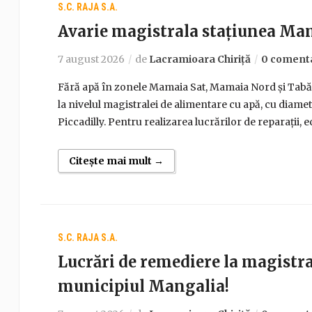
S.C. RAJA S.A.
Avarie magistrala stațiunea Ma
7 august 2026
de
Lacramioara Chiriță
0 comenta
Fără apă în zonele Mamaia Sat, Mamaia Nord și Tabăra
la nivelul magistralei de alimentare cu apă, cu diame
Piccadilly. Pentru realizarea lucrărilor de reparații,
Citește mai mult →
S.C. RAJA S.A.
Lucrări de remediere la magistra
municipiul Mangalia!