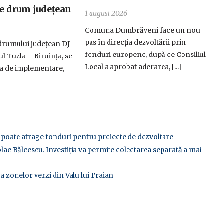
e drum județean
1 august 2026
Comuna Dumbrăveni face un nou
pas în direcția dezvoltării prin
rumului județean DJ
fonduri europene, după ce Consiliul
l Tuzla – Biruința, se
Local a aprobat aderarea, [...]
pa de implementare,
poate atrage fonduri pentru proiecte de dezvoltare
olae Bălcescu. Investiția va permite colectarea separată a mai
 a zonelor verzi din Valu lui Traian