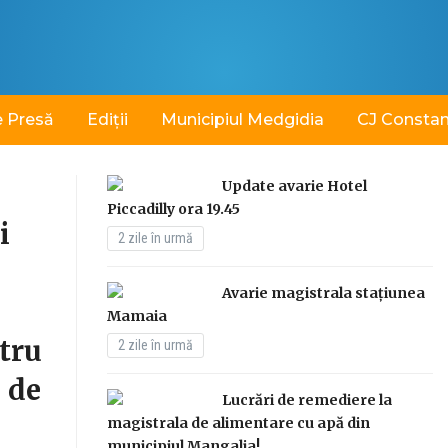
 Presă
Ediții
Municipiul Medgidia
CJ Consta
Update avarie Hotel
Piccadilly ora 19.45
i
SeaWave Film & Arts Festiv
2 zile în urmă
revine la Constanța cu cea d
Avarie magistrala stațiunea
IV-a ediție. Zece zile de fil
Mamaia
tru
teatru, muzică și arte vizua
2 zile în urmă
 de
0 comentarii
5 zile în urmă
Lucrări de remediere la
magistrala de alimentare cu apă din
Constanța va deveni, în perioada 7-16 august, gazda celei
municipiul Mangalia!