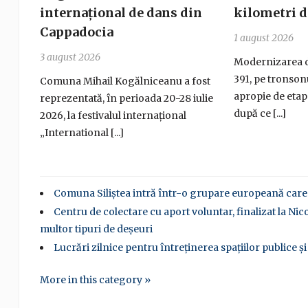
internațional de dans din
kilometri d
Cappadocia
1 august 2026
3 august 2026
Modernizarea d
391, pe tronsonu
Comuna Mihail Kogălniceanu a fost
apropie de eta
reprezentată, în perioada 20-28 iulie
după ce [...]
2026, la festivalul internațional
„International [...]
Comuna Siliștea intră într-o grupare europeană care 
Centru de colectare cu aport voluntar, finalizat la Nic
multor tipuri de deșeuri
Lucrări zilnice pentru întreținerea spațiilor publice și
More in this category »