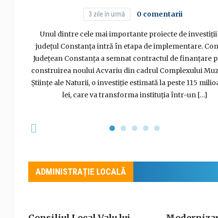
0 comentarii
3 zile în urmă
es de
rtul
Unul dintre cele mai importante proiecte de investiții
 40 de
județul Constanța intră în etapa de implementare. Cons
 prin
Județean Constanța a semnat contractul de finanțare 
027 și
construirea noului Acvariu din cadrul Complexului Muz
e spații
Științe ale Naturii, o investiție estimată la peste 115 mili
lei, care va transforma instituția într-un […]
ADMINISTRAȚIE LOCALĂ
Consiliul Local Valu lui
Modernizare