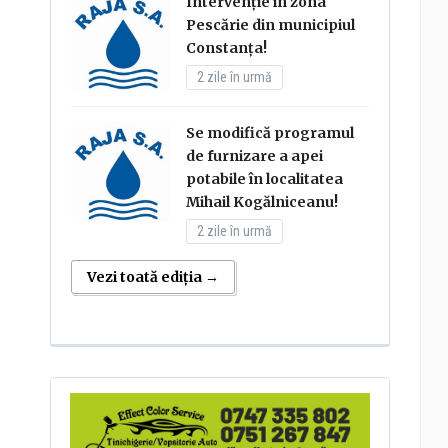
Intervenție în zona
Pescărie din municipiul
Constanța!
2 zile în urmă
Se modifică programul
de furnizare a apei
potabile în localitatea
Mihail Kogălniceanu!
2 zile în urmă
Vezi toată ediția →