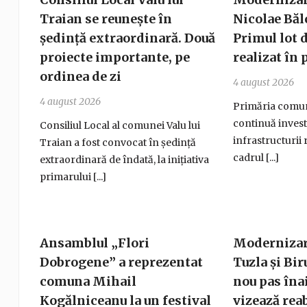
Traian se reunește în
Nicolae Băl
ședință extraordinară. Două
Primul lot d
proiecte importante, pe
realizat în
ordinea de zi
4 august 2026
4 august 2026
Primăria comun
continuă invest
Consiliul Local al comunei Valu lui
infrastructurii 
Traian a fost convocat în ședință
cadrul [...]
extraordinară de îndată, la inițiativa
primarului [...]
Ansamblul „Flori
Modernizare
Dobrogene” a reprezentat
Tuzla și Bir
comuna Mihail
nou pas înai
Kogălniceanu la un festival
vizează reab