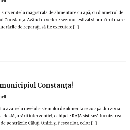
rii
 survenite la magistrala de alimentare cu apă, cu diametrul de
ul Constanța. Având în vedere sezonul estival și numărul mare
ucrările de reparații să fie executate […]
n municipiul Constanța!
rii
t o avarie la nivelul sistemului de alimentare cu apă din zona
 desfășurării intervenției, echipele RAJA sistează furnizarea
e pe străzile Căiuți, Unirii și Pescarilor, celor […]