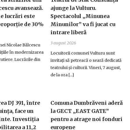
cescu avansează.
ajunge la Vulturu.
e lucrări este
Spectacolul „Minunea
 proporție de 30%
Minunilor” va fi jucat cu
intrare liberă
3 august 2026
ei Nicolae Bălcescu
ițiile în modernizarea
Locuitorii comunei Vulturu sunt
rutiere. Lucrările din
invitați să petreacă o seară dedicată
teatrului și culturii. Vineri, 7 august,
de la ora [...]
a DJ 391, între
Comuna Dumbrăveni aderă
uința, face un
la GECT „EAST GATE”
nte. Investiția
pentru a atrage noi fonduri
ilitarea a 11,2
europene