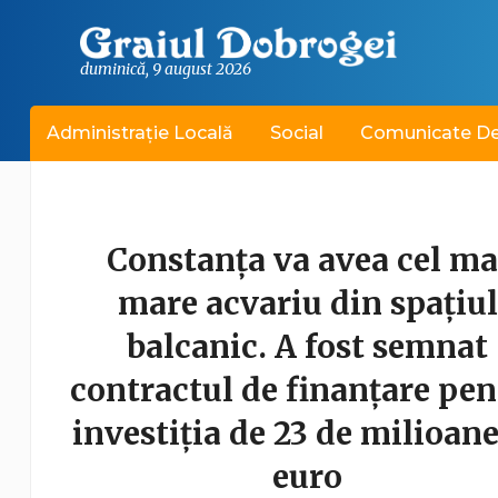
duminică, 9 august 2026
Administrație Locală
Social
Comunicate De
Constanța va avea cel ma
i din
mare acvariu din spațiul
ste
balcanic. A fost semnat
n
contractul de finanțare pen
investiția de 23 de milioane
euro