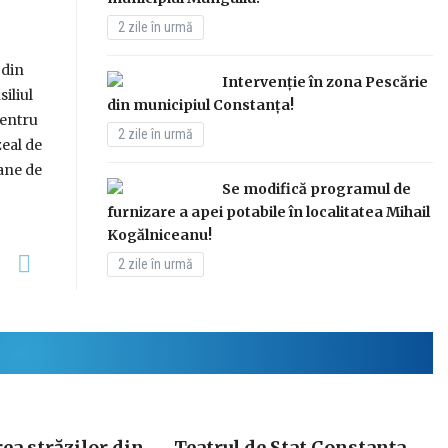
IV-a ediții a SeaWave Film & Arts Festival, eveniment ca
2 zile în urmă
reunește proiecții de film, spectacole de teatru și muzi
expoziții, lansări de carte și manifestări dedicate patrimo
 din
Intervenție în zona Pescărie
cultural. Festivalul își propune să promoveze tinerii cineaș
iliul
din municipiul Constanța!
artiști, dar și să […]
pentru
2 zile în urmă
eal de
oane de
Se modifică programul de
furnizare a apei potabile în localitatea Mihail
Kogălniceanu!
2 zile în urmă
a străzilor din
Teatrul de Stat Constanța