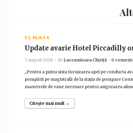
Alt
S.C. RAJA S.A.
Update avarie Hotel Piccadilly or
7 august 2026
de
Lacramioara Chiriță
0 comenta
„Pentru a putea sista furnizarea apei pe conducta avar
pompării pe magistrală de la stația de pompare Const
manevrele de vane necesare pentru asigurarea alimen
Citește mai mult →